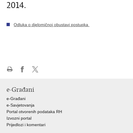
2014.
Odluka o djelomičnoj obustavi postupka
Ispiši
Podijeli
Podijeli
stranicu
na
na
e-Građani
Facebooku
X-
u
e-Građani
e-Savjetovanja
Portal otvorenih podataka RH
Izvozni portal
Prijedlozi i komentari