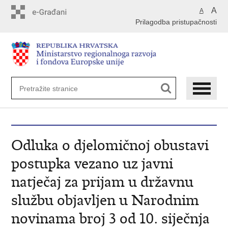
Preskoči
A
A
na
Prilagodba pristupačnosti
glavni
sadržaj
Odluka o djelomičnoj obustavi
postupka vezano uz javni
natječaj za prijam u državnu
službu objavljen u Narodnim
novinama broj 3 od 10. siječnja