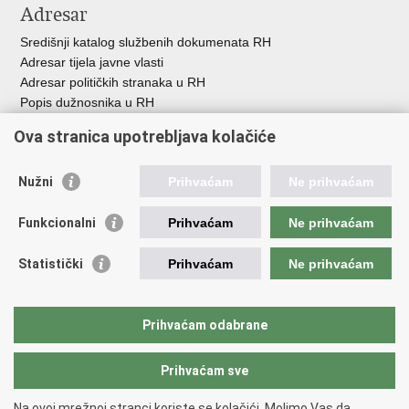
Adresar
Središnji katalog službenih dokumenata RH
Adresar tijela javne vlasti
Adresar političkih stranaka u RH
Popis dužnosnika u RH
Besplatni telefoni javne uprave
Ova stranica upotrebljava kolačiće
Pozivi za žurnu pomoć
Važne poveznice
Nužni
Prihvaćam
Ne prihvaćam
Vlada Republike H
rvatske
Funkcionalni
Prihvaćam
Ne prihvaćam
Strukturni i investicijski fondovi
Središnja agencija za financiranje i ugovaranje
Statistički
Prihvaćam
Ne prihvaćam
Predstavništvo Europske komisije u Hrvatskoj
Europska komisija
Europski parlament
Prihvaćam odabrane
Prihvaćam sve
Povratak na vrh
Copyright © 2026 Ministarstvo regionalnoga razvoja i fondova Europske
Na ovoj mrežnoj stranci koriste se kolačići. Molimo Vas da