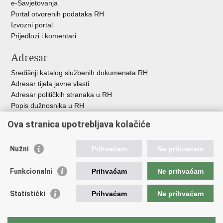
e-Savjetovanja
Portal otvorenih podataka RH
Izvozni portal
Prijedlozi i komentari
Adresar
Središnji katalog službenih dokumenata RH
Adresar tijela javne vlasti
Adresar političkih stranaka u RH
Popis dužnosnika u RH
Besplatni telefoni javne uprave
Ova stranica upotrebljava kolačiće
Pozivi za žurnu pomoć
Važne poveznice
Nužni
Prihvaćam
Ne prihvaćam
Vlada Republike H
rvatske
Funkcionalni
Prihvaćam
Ne prihvaćam
Strukturni i investicijski fondovi
Središnja agencija za financiranje i ugovaranje
Statistički
Prihvaćam
Ne prihvaćam
Predstavništvo Europske komisije u Hrvatskoj
Europska komisija
Europski parlament