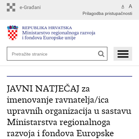
Preskoči
A
A
na
Prilagodba pristupačnosti
glavni
sadržaj
JAVNI NATJEČAJ za
imenovanje ravnatelja/ica
upravnih organizacija u sastavu
Ministarstva regionalnoga
razvoja i fondova Europske