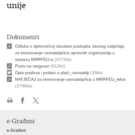
unije
Dokumenti
Odluka o djelomičnoj obustavi postupka Javnog natječaja
za imenovanje ravnatelja/ica upravnih organizacija u
sastavu MRRFEU-a
(1071kb)
Poziv na razgovor
(612kb)
Opis poslova i podaci o plaći_ravnatelji
(33kb)
NATJEČAJ za imenovanje ravnatelja/ica u MRRFEU_tekst
(3796kb)
Ispiši
Podijeli
Podijeli
stranicu
na
na
e-Građani
Facebooku
X-
u
e-Građani