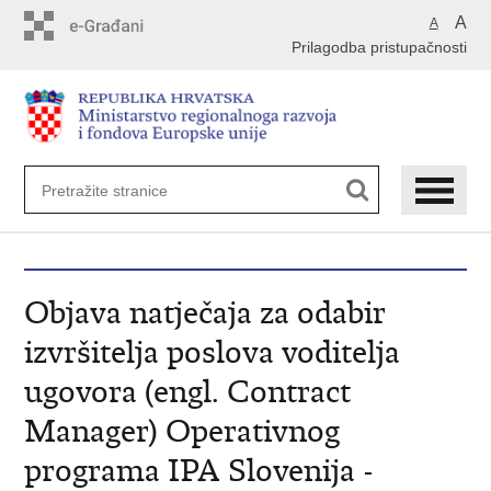
Preskoči
A
A
na
Prilagodba pristupačnosti
glavni
sadržaj
Objava natječaja za odabir
izvršitelja poslova voditelja
ugovora (engl. Contract
Manager) Operativnog
programa IPA Slovenija -