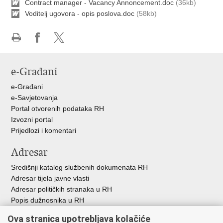
Contract manager - Vacancy Annoncement.doc
(36kb)
Voditelj ugovora - opis poslova.doc
(58kb)
Ispiši
Podijeli
Podijeli
stranicu
na
na
e-Građani
Facebooku
X-
u
e-Građani
e-Savjetovanja
Portal otvorenih podataka RH
Izvozni portal
Prijedlozi i komentari
Adresar
Središnji katalog službenih dokumenata RH
Adresar tijela javne vlasti
Adresar političkih stranaka u RH
Popis dužnosnika u RH
Besplatni telefoni javne uprave
Ova stranica upotrebljava kolačiće
Pozivi za žurnu pomoć