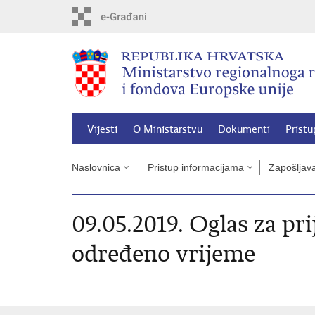
Preskoči
na
glavni
sadržaj
Vijesti
O Ministarstvu
Dokumenti
Pristu
Naslovnica
Pristup informacijama
Zapošljav
09.05.2019. Oglas za pr
određeno vrijeme