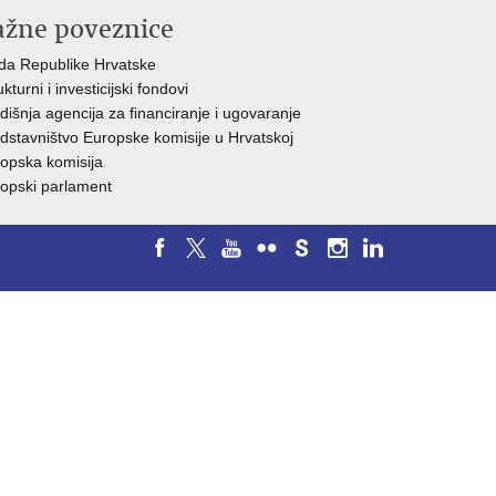
ažne poveznice
da Republike H
rvatske
ukturni i investicijski fondovi
dišnja agencija za financiranje i ugovaranje
dstavništvo Europske komisije u Hrvatskoj
opska komisija
opski parlament