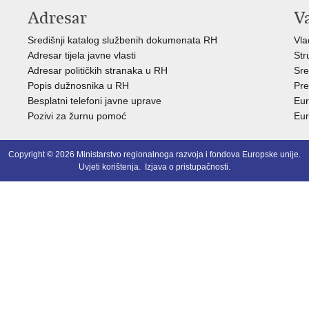
Adresar
V
Središnji katalog službenih dokumenata RH
Vla
Adresar tijela javne vlasti
Str
Adresar političkih stranaka u RH
Sre
Popis dužnosnika u RH
Pre
Besplatni telefoni javne uprave
Eur
Pozivi za žurnu pomoć
Eur
Copyright © 2026 Ministarstvo regionalnoga razvoja i fondova Europske unije.
Uvjeti korištenja
.
Izjava o pristupačnosti
.