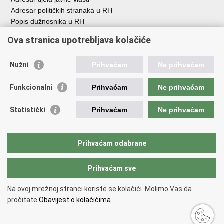
Adresar političkih stranaka u RH
Popis dužnosnika u RH
Besplatni telefoni javne uprave
Ova stranica upotrebljava kolačiće
Pozivi za žurnu pomoć
Važne poveznice
Nužni
Prihvaćam
Ne prihvaćam
Vlada Republike H
rvatske
Funkcionalni
Prihvaćam
Ne prihvaćam
Strukturni i investicijski fondovi
Središnja agencija za financiranje i ugovaranje
Statistički
Prihvaćam
Ne prihvaćam
Predstavništvo Europske komisije u Hrvatskoj
Europska komisija
Europski parlament
Prihvaćam odabrane
Prihvaćam sve
Povratak na vrh
Copyright © 2026 Ministarstvo regionalnoga razvoja i fondova Europske
Na ovoj mrežnoj stranci koriste se kolačići. Molimo Vas da
unije.
pročitate
Obavijest o kolačićima.
Uvjeti korištenja
.
Izjava o pristupačnosti
.