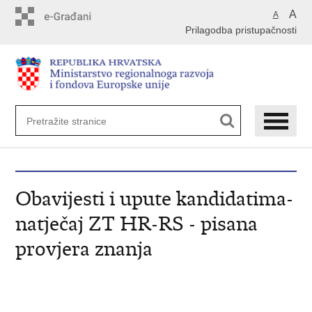
Preskoči
A
A
na
Prilagodba pristupačnosti
glavni
sadržaj
Obavijesti i upute kandidatima-
natječaj ZT HR-RS - pisana
provjera znanja