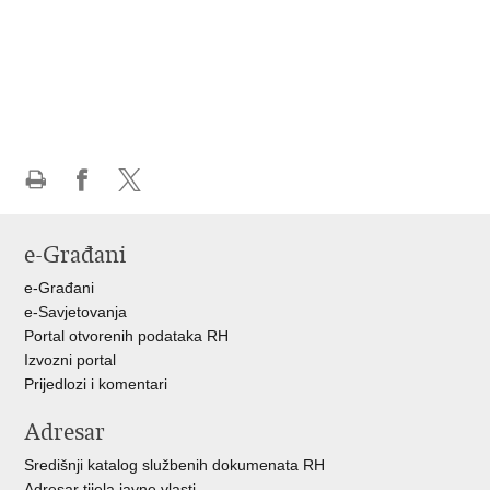
Ispiši
Podijeli
Podijeli
stranicu
na
na
e-Građani
Facebooku
X-
u
e-Građani
e-Savjetovanja
Portal otvorenih podataka RH
Izvozni portal
Prijedlozi i komentari
Adresar
Središnji katalog službenih dokumenata RH
Adresar tijela javne vlasti