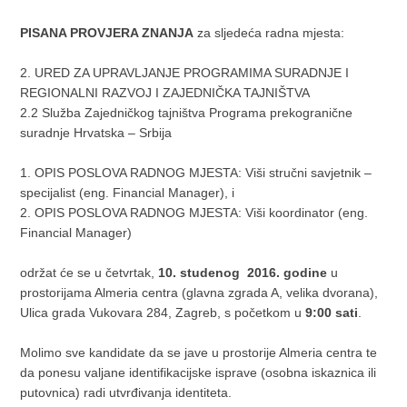
PISANA PROVJERA ZNANJA
za sljedeća radna mjesta:
2. URED ZA UPRAVLJANJE PROGRAMIMA SURADNJE I
REGIONALNI RAZVOJ I ZAJEDNIČKA TAJNIŠTVA
2.2 Služba Zajedničkog tajništva Programa prekogranične
suradnje Hrvatska – Srbija
1. OPIS POSLOVA RADNOG MJESTA: Viši stručni savjetnik –
specijalist (eng. Financial Manager), i
2. OPIS POSLOVA RADNOG MJESTA: Viši koordinator (eng.
Financial Manager)
održat će se u četvrtak,
10. studenog 2016. godine
u
prostorijama Almeria centra (glavna zgrada A, velika dvorana),
Ulica grada Vukovara 284, Zagreb, s početkom u
9:00 sati
.
Molimo sve kandidate da se jave u prostorije Almeria centra te
da ponesu valjane identifikacijske isprave (osobna iskaznica ili
putovnica) radi utvrđivanja identiteta.