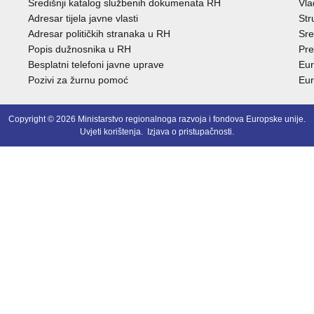
Središnji katalog službenih dokumenata RH
Vla
Adresar tijela javne vlasti
Str
Adresar političkih stranaka u RH
Sre
Popis dužnosnika u RH
Pre
Besplatni telefoni javne uprave
Eur
Pozivi za žurnu pomoć
Eur
Copyright © 2026 Ministarstvo regionalnoga razvoja i fondova Europske unije.
Uvjeti korištenja
.
Izjava o pristupačnosti
.