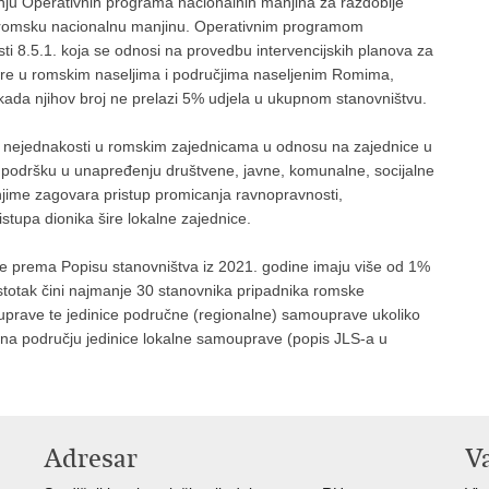
nju Operativnih programa nacionalnih manjina za razdoblje
za romsku nacionalnu manjinu. Operativnim programom
sti 8.5.1. koja se odnosi na provedbu intervencijskih planova za
kture u romskim naseljima i područjima naseljenim Romima,
 i kada njihov broj ne prelazi 5% udjela u ukupnom stanovništvu.
nih nejednakosti u romskim zajednicama u odnosu na zajednice u
a podršku u unapređenju društvene, javne, komunalne, socijalne
 njime zagovara pristup promicanja ravnopravnosti,
ristupa dionika šire lokalne zajednice.
je prema Popisu stanovništva iz 2021. godine imaju više od 1%
stotak čini najmanje 30 stanovnika pripadnika romske
mouprave te jedinice područne (regionalne) samouprave ukoliko
na području jedinice lokalne samouprave (popis JLS-a u
Adresar
V