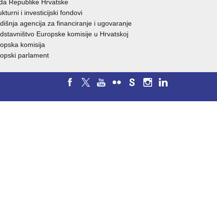
da Republike H
rvatske
ukturni i investicijski fondovi
dišnja agencija za financiranje i ugovaranje
dstavništvo Europske komisije u Hrvatskoj
opska komisija
opski parlament