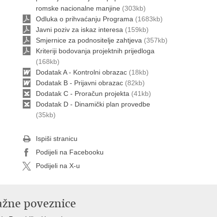
romske nacionalne manjine
(303kb)
Odluka o prihvaćanju Programa
(1683kb)
Javni poziv za iskaz interesa
(159kb)
Smjernice za podnositelje zahtjeva
(357kb)
Kriteriji bodovanja projektnih prijedloga
(168kb)
Dodatak A - Kontrolni obrazac
(18kb)
Dodatak B - Prijavni obrazac
(82kb)
Dodatak C - Proračun projekta
(41kb)
Dodatak D - Dinamički plan provedbe
(35kb)
Ispiši stranicu
Podijeli na Facebooku
Podijeli na X-u
ažne poveznice