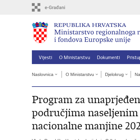
Preskoči
na
glavni
sadržaj
Vijesti
O Ministarstvu
Dokumenti
Pristu
Naslovnica
O Ministarstvu
Djelokrug
Na
Program za unaprjeđenj
područjima naseljenim
nacionalne manjine 202