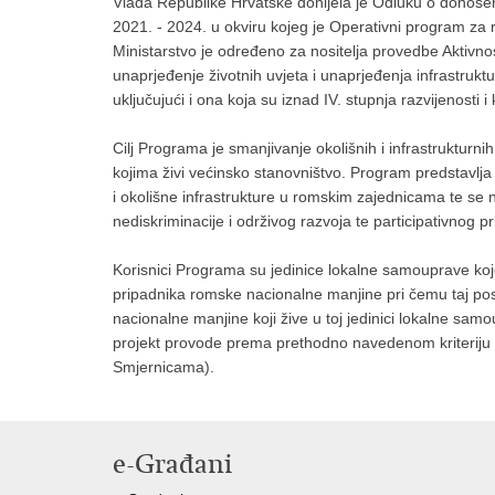
Vlada Republike Hrvatske donijela je Odluku o donoše
2021. - 2024. u okviru kojeg je Operativni program 
Ministarstvo je određeno za nositelja provedbe Aktivno
unaprjeđenje životnih uvjeta i unaprjeđenja infrastru
uključujući i ona koja su iznad IV. stupnja razvijenosti
Cilj Programa je smanjivanje okolišnih i infrastruktur
kojima živi većinsko stanovništvo. Program predstavlj
i okolišne infrastrukture u romskim zajednicama te se
nediskriminacije i održivog razvoja te participativnog p
Korisnici Programa su jedinice lokalne samouprave ko
pripadnika romske nacionalne manjine pri čemu taj po
nacionalne manjine koji žive u toj jedinici lokalne sa
projekt provode prema prethodno navedenom kriteriju 
Smjernicama).
e-Građani