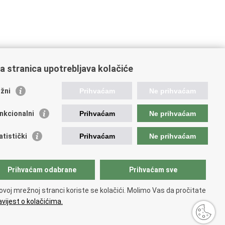
a stranica upotrebljava kolačiće
žni
Prihvaćam
Ne prihvaćam
nkcionalni
Prihvaćam
Ne prihvaćam
atistički
Prihvaćam
Ne prihvaćam
Prihvaćam odabrane
Prihvaćam sve
ovoj mrežnoj stranci koriste se kolačići. Molimo Vas da pročitate
vijest o kolačićima.