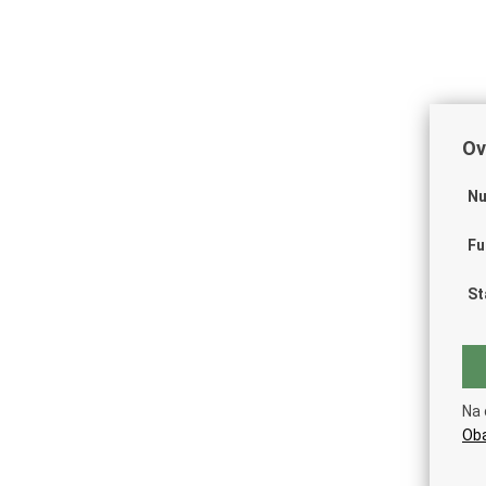
Ov
Nu
Fu
St
Na 
Oba