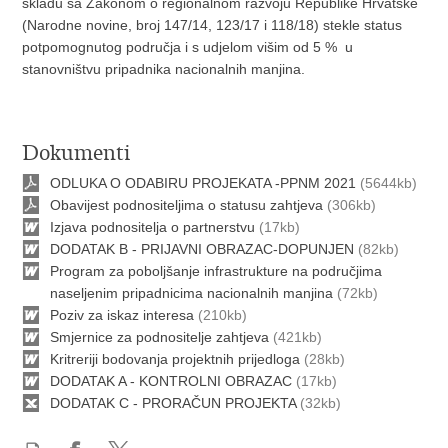
skladu sa Zakonom o regionalnom razvoju Republike Hrvatske
(Narodne novine, broj 147/14, 123/17 i 118/18) stekle status
potpomognutog područja i s udjelom višim od 5 % u
stanovništvu pripadnika nacionalnih manjina.
Dokumenti
ODLUKA O ODABIRU PROJEKATA -PPNM 2021
(5644kb)
Obavijest podnositeljima o statusu zahtjeva
(306kb)
Izjava podnositelja o partnerstvu
(17kb)
DODATAK B - PRIJAVNI OBRAZAC-DOPUNJEN
(82kb)
Program za poboljšanje infrastrukture na područjima
naseljenim pripadnicima nacionalnih manjina
(72kb)
Poziv za iskaz interesa
(210kb)
Smjernice za podnositelje zahtjeva
(421kb)
Kritreriji bodovanja projektnih prijedloga
(28kb)
DODATAK A - KONTROLNI OBRAZAC
(17kb)
DODATAK C - PRORAČUN PROJEKTA
(32kb)