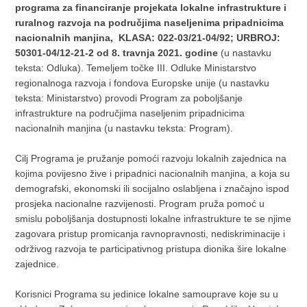
programa za financiranje projekata lokalne infrastrukture i
ruralnog razvoja na područjima naseljenima pripadnicima
nacionalnih manjina, KLASA: 022-03/21-04/92; URBROJ:
50301-04/12-21-2 od 8. travnja 2021. godine
(u nastavku
teksta: Odluka). Temeljem točke III. Odluke Ministarstvo
regionalnoga razvoja i fondova Europske unije (u nastavku
teksta: Ministarstvo) provodi Program za poboljšanje
infrastrukture na područjima naseljenim pripadnicima
nacionalnih manjina (u nastavku teksta: Program).
Cilj Programa je pružanje pomoći razvoju lokalnih zajednica na
kojima povijesno žive i pripadnici nacionalnih manjina, a koja su
demografski, ekonomski ili socijalno oslabljena i značajno ispod
prosjeka nacionalne razvijenosti. Program pruža pomoć u
smislu poboljšanja dostupnosti lokalne infrastrukture te se njime
zagovara pristup promicanja ravnopravnosti, nediskriminacije i
održivog razvoja te participativnog pristupa dionika šire lokalne
zajednice.
Korisnici Programa su jedinice lokalne samouprave koje su u