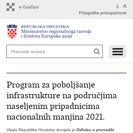
Preskoči
A
A
na
Prilagodba pristupačnosti
glavni
sadržaj
Program za poboljšanje
infrastrukture na područjima
naseljenim pripadnicima
nacionalnih manjina 2021.
Vlada Republike Hrvatske donijela je
Odluku o provedbi