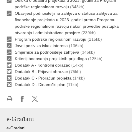
Odluka o odabiru projekata u 2023. godini za Program
podrške regionalnom razvoju
(348kb)
Obavijest podnositeljima zahtjeva o statusu zahtjeva za
financiranje projekata u 2023. godini prema Programu
podrške regionalnom razvoju nakon provedbe postupka
otvaranja i administrativne provjere
(239kb)
Program podrške regionalnom razvoju
(215kb)
Javni poziv za iskaz interesa
(136kb)
Smjernice za podnositelje zahtjeva
(346kb)
Kriteriji bodovanja projektnih prijedloga
(125kb)
Dodatak A - Kontrolni obrazac
(14kb)
Dodatak B - Prijavni obrazac
(75kb)
Dodatak C - Proračun projekta
(14kb)
Dodatak D - Dinamički plan
(11kb)
Ispiši
Podijeli
Podijeli
stranicu
na
na
e-Građani
Facebooku
X-
u
e-Građani