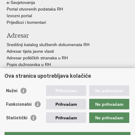
e-Savjetovanja
Portal otvorenih podataka RH
Izvozni portal
Prijedlozi i komentari
Adresar
Središnji katalog službenih dokumenata RH
Adresar tijela javne vlasti
Adresar političkih stranaka u RH
Popis dužnosnika u RH
Besplatni telefoni javne uprave
Ova stranica upotrebljava kolačiće
Pozivi za žurnu pomoć
Važne poveznice
Nužni
Prihvaćam
Ne prihvaćam
Vlada Republike H
rvatske
Funkcionalni
Prihvaćam
Ne prihvaćam
Strukturni i investicijski fondovi
Središnja agencija za financiranje i ugovaranje
Statistički
Prihvaćam
Ne prihvaćam
Predstavništvo Europske komisije u Hrvatskoj
Europska komisija
Europski parlament