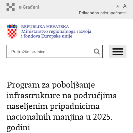
Preskoči
A
A
na
Prilagodba pristupačnosti
glavni
sadržaj
Program za poboljšanje
infrastrukture na područjima
naseljenim pripadnicima
nacionalnih manjina u 2025.
godini