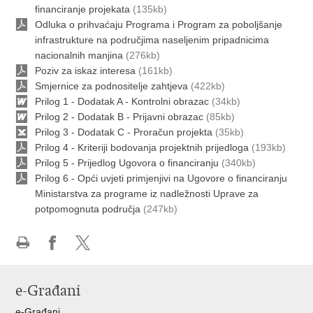
financiranje projekata
(135kb)
Odluka o prihvaćaju Programa i Program za poboljšanje
infrastrukture na područjima naseljenim pripadnicima
nacionalnih manjina
(276kb)
Poziv za iskaz interesa
(161kb)
Smjernice za podnositelje zahtjeva
(422kb)
Prilog 1 - Dodatak A - Kontrolni obrazac
(34kb)
Prilog 2 - Dodatak B - Prijavni obrazac
(85kb)
Prilog 3 - Dodatak C - Proračun projekta
(35kb)
Prilog 4 - Kriteriji bodovanja projektnih prijedloga
(193kb)
Prilog 5 - Prijedlog Ugovora o financiranju
(340kb)
Prilog 6 - Opći uvjeti primjenjivi na Ugovore o financiranju
Ministarstva za programe iz nadležnosti Uprave za
potpomognuta područja
(247kb)
Ispiši
Podijeli
Podijeli
stranicu
na
na
e-Građani
Facebooku
X-
u
e-Građani