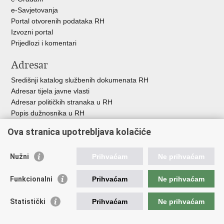
e-Savjetovanja
Portal otvorenih podataka RH
Izvozni portal
Prijedlozi i komentari
Adresar
Središnji katalog službenih dokumenata RH
Adresar tijela javne vlasti
Adresar političkih stranaka u RH
Popis dužnosnika u RH
Besplatni telefoni javne uprave
Ova stranica upotrebljava kolačiće
Pozivi za žurnu pomoć
Važne poveznice
Nužni
Prihvaćam
Ne prihvaćam
Vlada Republike H
rvatske
Funkcionalni
Prihvaćam
Ne prihvaćam
Strukturni i investicijski fondovi
Središnja agencija za financiranje i ugovaranje
Statistički
Prihvaćam
Ne prihvaćam
Predstavništvo Europske komisije u Hrvatskoj
Europska komisija