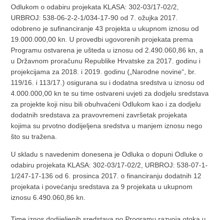
Odlukom o odabiru projekata KLASA: 302-03/17-02/2,
URBROJ: 538-06-2-2-1/034-17-90 od 7. ožujka 2017.
odobreno je sufinanciranje 43 projekta u ukupnom iznosu od
19.000.000,00 kn. U provedbi ugovorenih projekata prema
Programu ostvarena je ušteda u iznosu od 2.490.060,86 kn, a
u Državnom proračunu Republike Hrvatske za 2017. godinu i
projekcijama za 2018. i 2019. godinu („Narodne novine“, br.
119/16. i 113/17.) osigurana su i dodatna sredstva u iznosu od
4.000.000,00 kn te su time ostvareni uvjeti za dodjelu sredstava
za projekte koji nisu bili obuhvaćeni Odlukom kao i za dodjelu
dodatnih sredstava za pravovremeni završetak projekata
kojima su prvotno dodijeljena sredstva u manjem iznosu nego
što su tražena.
U skladu s navedenim donesena je Odluka o dopuni Odluke o
odabiru projekata KLASA: 302-03/17-02/2, URBROJ: 538-07-1-
1/247-17-136 od 6. prosinca 2017. o financiranju dodatnih 12
projekata i povećanju sredstava za 9 projekata u ukupnom
iznosu 6.490.060,86 kn.
Time iznos dodijeljenih sredstava po Programu razvoja otoka u