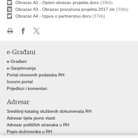
Obrazac A2 - Opisni obrazac projekta.docx
(33kb)
Obrazac A3 - Obrazac proračuna projekta 2017.xls
(33kb)
Obrazac A4 - Izjava o partnerstvu.docx
(37kb)
Ispiši
Podijeli
Podijeli
stranicu
na
na
e-Građani
Facebooku
X-
u
e-Građani
e-Savjetovanja
Portal otvorenih podataka RH
Izvozni portal
Prijedlozi i komentari
Adresar
Središnji katalog službenih dokumenata RH
Adresar tijela javne vlasti
Adresar političkih stranaka u RH
Popis dužnosnika u RH