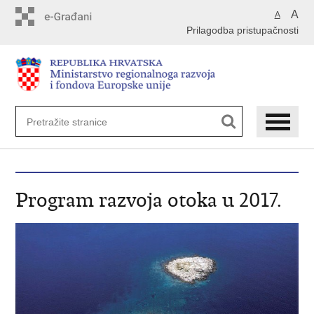
Preskoči
A
A
na
Prilagodba pristupačnosti
glavni
sadržaj
Program razvoja otoka u 2017.