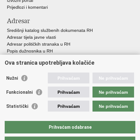
Izvozni portal
Prijedlozi i komentari
Adresar
Središnji katalog službenih dokumenata RH
Adresar tijela javne vlasti
Adresar političkih stranaka u RH
Popis dužnosnika u RH
Besplatni telefoni javne uprave
Ova stranica upotrebljava kolačiće
Pozivi za žurnu pomoć
Važne poveznice
Nužni
Prihvaćam
Ne prihvaćam
Vlada Republike H
rvatske
Funkcionalni
Prihvaćam
Ne prihvaćam
Strukturni i investicijski fondovi
Središnja agencija za financiranje i ugovaranje
Statistički
Prihvaćam
Ne prihvaćam
Predstavništvo Europske komisije u Hrvatskoj
Europska komisija
Europski parlament
Prihvaćam odabrane