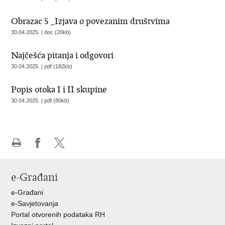
Obrazac 5 _Izjava o povezanim društvima
30.04.2025. | doc (20kb)
Najčešća pitanja i odgovori
30.04.2025. | pdf (182kb)
Popis otoka I i II skupine
30.04.2025. | pdf (80kb)
Ispiši
Podijeli
Podijeli
stranicu
na
na
e-Građani
Facebooku
X-
u
e-Građani
e-Savjetovanja
Portal otvorenih podataka RH