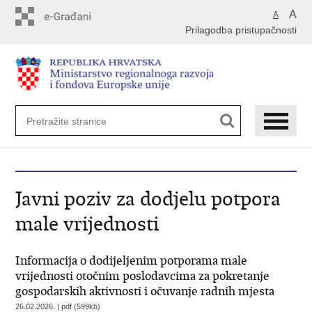
Preskoči
A
A
na
Prilagodba pristupačnosti
glavni
sadržaj
Javni poziv za dodjelu potpora
male vrijednosti
Informacija o dodijeljenim potporama male
vrijednosti otočnim poslodavcima za pokretanje
gospodarskih aktivnosti i očuvanje radnih mjesta
26.02.2026. | pdf (599kb)