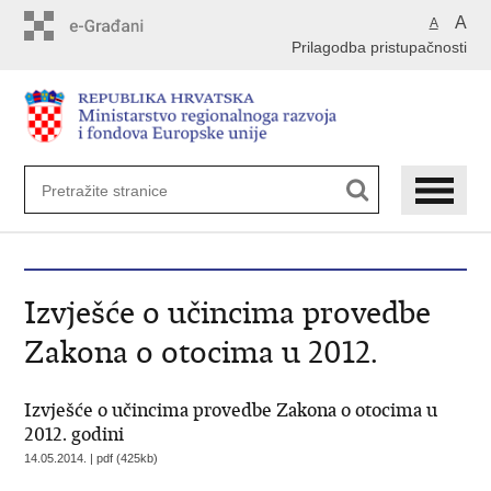
Preskoči
A
A
na
Prilagodba pristupačnosti
glavni
sadržaj
Izvješće o učincima provedbe
Zakona o otocima u 2012.
Izvješće o učincima provedbe Zakona o otocima u
2012. godini
14.05.2014. | pdf (425kb)