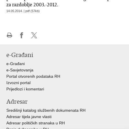
za razdoblje 2003.-2012.
14.05.2014. | pdf (57kb)
Ispiši
Podijeli
Podijeli
stranicu
na
na
e-Građani
Facebooku
X-
u
e-Građani
e-Savjetovanja
Portal otvorenih podataka RH
Izvozni portal
Prijedlozi i komentari
Adresar
Središnji katalog službenih dokumenata RH
Adresar tijela javne vlasti
Adresar političkih stranaka u RH