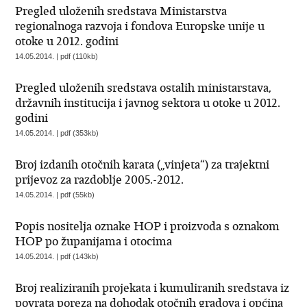
Pregled uloženih sredstava Ministarstva
regionalnoga razvoja i fondova Europske unije u
otoke u 2012. godini
14.05.2014. | pdf (110kb)
Pregled uloženih sredstava ostalih ministarstava,
državnih institucija i javnog sektora u otoke u 2012.
godini
14.05.2014. | pdf (353kb)
Broj izdanih otočnih karata („vinjeta“) za trajektni
prijevoz za razdoblje 2005.-2012.
14.05.2014. | pdf (55kb)
Popis nositelja oznake HOP i proizvoda s oznakom
HOP po županijama i otocima
14.05.2014. | pdf (143kb)
Broj realiziranih projekata i kumuliranih sredstava iz
povrata poreza na dohodak otočnih gradova i općina