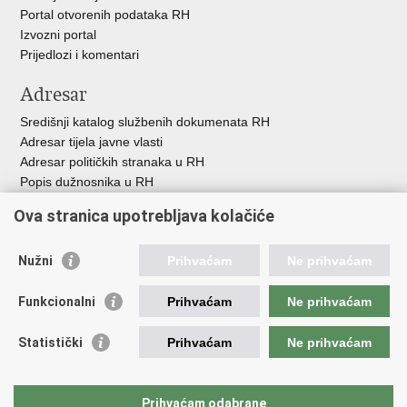
Portal otvorenih podataka RH
Izvozni portal
Prijedlozi i komentari
Adresar
Središnji katalog službenih dokumenata RH
Adresar tijela javne vlasti
Adresar političkih stranaka u RH
Popis dužnosnika u RH
Besplatni telefoni javne uprave
Ova stranica upotrebljava kolačiće
Pozivi za žurnu pomoć
Važne poveznice
Nužni
Prihvaćam
Ne prihvaćam
Vlada Republike H
rvatske
Funkcionalni
Prihvaćam
Ne prihvaćam
Strukturni i investicijski fondovi
Središnja agencija za financiranje i ugovaranje
Statistički
Prihvaćam
Ne prihvaćam
Predstavništvo Europske komisije u Hrvatskoj
Europska komisija
Europski parlament
Prihvaćam odabrane