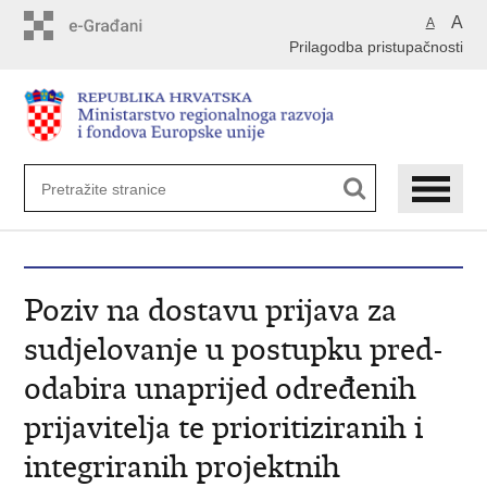
Preskoči
A
A
na
Prilagodba pristupačnosti
glavni
sadržaj
Poziv na dostavu prijava za
sudjelovanje u postupku pred-
odabira unaprijed određenih
prijavitelja te prioritiziranih i
integriranih projektnih