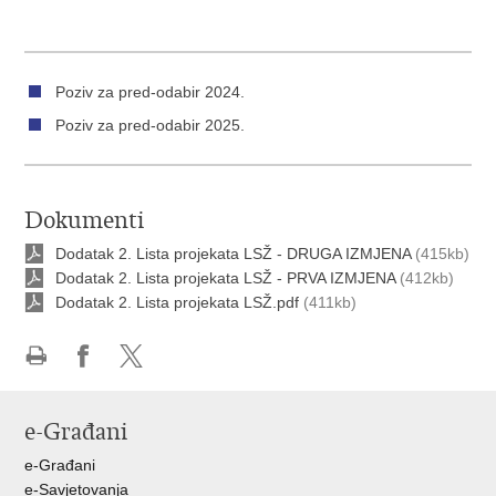
Poziv za pred-odabir 2024.
Poziv za pred-odabir 2025.
Dokumenti
Dodatak 2. Lista projekata LSŽ - DRUGA IZMJENA
(415kb)
Dodatak 2. Lista projekata LSŽ - PRVA IZMJENA
(412kb)
Dodatak 2. Lista projekata LSŽ.pdf
(411kb)
Ispiši
Podijeli
Podijeli
stranicu
na
na
e-Građani
Facebooku
X-
u
e-Građani
e-Savjetovanja