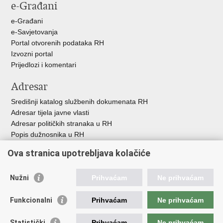
e-Građani
Facebooku
X-
u
e-Građani
e-Savjetovanja
Portal otvorenih podataka RH
Izvozni portal
Prijedlozi i komentari
Adresar
Središnji katalog službenih dokumenata RH
Adresar tijela javne vlasti
Adresar političkih stranaka u RH
Popis dužnosnika u RH
Besplatni telefoni javne uprave
Ova stranica upotrebljava kolačiće
Pozivi za žurnu pomoć
Važne poveznice
Nužni
Prihvaćam
Ne prihvaćam
Vlada Republike H
rvatske
Funkcionalni
Prihvaćam
Ne prihvaćam
Strukturni i investicijski fondovi
Središnja agencija za financiranje i ugovaranje
Statistički
Prihvaćam
Ne prihvaćam