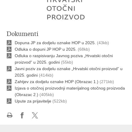
Dokumenti
Dopuna JP za dodjelu oznake HOP u 2025.
(43kb)
Odluka o dopuni JP HOP u 2025.
(68kb)
Odluka o raspisivanju Javnog poziva „Hrvatski otočni
proizvod“ u 2025. godini
(55kb)
Javni poziv za dodjelu oznake „Hrvatski otočni proizvod“ u
2025. godini
(414kb)
Zahtjev za dodjelu oznake HOP (Obrazac 1.)
(271kb)
Izjava o otočnoj proizvodnji materijalnog otočnog proizvoda
(Obrazac 2.)
(405kb)
Upute za prijavitelje
(522kb)
Ispiši
Podijeli
Podijeli
stranicu
na
na