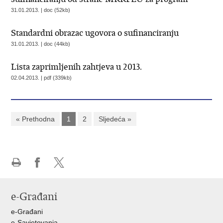
31.01.2013. | doc (52kb)
Standardni obrazac ugovora o sufinanciranju
31.01.2013. | doc (44kb)
Lista zaprimljenih zahtjeva u 2013.
02.04.2013. | pdf (339kb)
« Prethodna
1
2
Sljedeća »
Ispiši
Podijeli
Podijeli
stranicu
na
na
e-Građani
Facebooku
X-
u
e-Građani
e-Savjetovanja