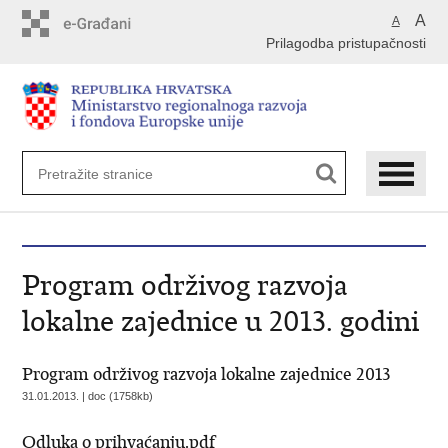
Preskoči
A
A
na
Prilagodba pristupačnosti
glavni
sadržaj
Program održivog razvoja
lokalne zajednice u 2013. godini
Program održivog razvoja lokalne zajednice 2013
31.01.2013. | doc (1758kb)
Odluka o prihvaćanju.pdf