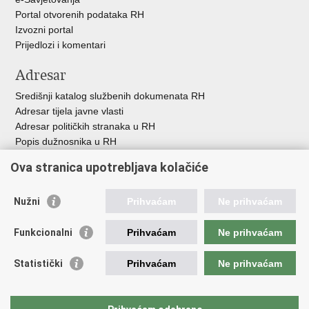
Portal otvorenih podataka RH
Izvozni portal
Prijedlozi i komentari
Adresar
Središnji katalog službenih dokumenata RH
Adresar tijela javne vlasti
Adresar političkih stranaka u RH
Popis dužnosnika u RH
Besplatni telefoni javne uprave
Ova stranica upotrebljava kolačiće
Pozivi za žurnu pomoć
Važne poveznice
Nužni
Prihvaćam
Ne prihvaćam
Vlada Republike H
rvatske
Funkcionalni
Prihvaćam
Ne prihvaćam
Strukturni i investicijski fondovi
Središnja agencija za financiranje i ugovaranje
Statistički
Prihvaćam
Ne prihvaćam
Predstavništvo Europske komisije u Hrvatskoj
Europska komisija
Europski parlament