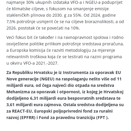
najmanje 30% ukupnih izdataka VFO-a i NGEU-a poduprijet
će klimatske ciljeve, s fokusom na smanjenje emisije
stakleničkih plinova do 2030. g za 55%. Od 2024. godine
7,5% potrošnje usmjerit će se na ciljeve bioraznolikosti, a od
2026. postotak će se povećati na 10%.
Veći fokus bit će također i na ravnopravnost spolova i rodno
osviještene politike prilikom potrošnje sredstava proračuna,
a Europska komisija će razviti metodologiju za mjerenje
relevantnih troškova koja će se testirati na razini programa
u okviru VFO-a 2021.-2027.
Za Republiku Hrvatsku je iz Instrumenta za oporavak EU
Nove generacije (NGEU) na raspolaganju nešto više od 11
milijardi eura, od čega najveći dio otpada na sredstva
Mehanizma za oporavak i otpornost, iz kojeg je Hrvatskoj
dodijeljeno 6,31 milijardi eura bespovratnih sredstava te
3,61 milijardi eura zajmova. Ostala sredstva dodijeljena su
za REACT-EU, Europski poljoprivredni fond za ruralni
razvoj (EPFRR) i Fond za pravednu tranziciju (FPT ).