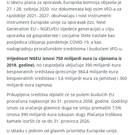
U okviru plana za oporavak, Europska komisija objavila je
27. i 28. svibnja 2020. niz dokumenata koji osim VFO-a za
razdoblje 2021.-2027. obuhvaćaju i novi instrument:
Instrument Europske unije za oporavak (tzv. Next
Generation EU – NGEU/EU sljedeće generacije) u cilju
oporavka od gospodarske i socijalne štete nastale kao
posljedica izbijanja pandemije COVID-19, a kao
nadogradnju proračunskim sredstvima i budućem VFO-u.
Vrijednost NGEU iznosi 750 milijardi eura (u cijenama iz
2018. godine)
, no raspodjela uključuje 390 milijardi eura
bespovratnih sredstava (preciznije 384,4 milijarde eura
bespovratnih sredstava i 5,6 milijardi eura za jamstva) i 360
milijardi eura zajmova.
Prikupljena sredstva otplatit će se putem budućih EU
proračuna najkasnije do 31. prosinca 2058. godine. Godišnji
iznosi za vraćanje glavnice duga ne smiju premašiti 7,5%
iznosa 390 milijardi eura (ukupan dug). Plaćanja troškova
kamate izvršit će se do 31. prosinca 2026.
U skladu s jednim od glavnih prioriteta Europske unije,