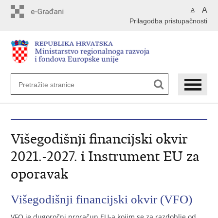
Preskoči
A
A
na
Prilagodba pristupačnosti
glavni
sadržaj
Višegodišnji financijski okvir
2021.-2027. i Instrument EU za
oporavak
Višegodišnji financijski okvir (VFO)
VFO je dugoročni proračun EU-a kojim se za razdoblje od