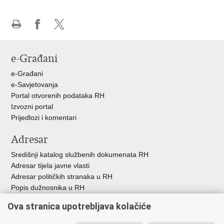
Ispiši
Podijeli
Podijeli
stranicu
na
na
e-Građani
Facebooku
X-
u
e-Građani
e-Savjetovanja
Portal otvorenih podataka RH
Izvozni portal
Prijedlozi i komentari
Adresar
Središnji katalog službenih dokumenata RH
Adresar tijela javne vlasti
Adresar političkih stranaka u RH
Popis dužnosnika u RH
Besplatni telefoni javne uprave
Ova stranica upotrebljava kolačiće
Pozivi za žurnu pomoć