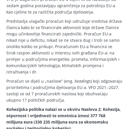
sedam godina postavljaju ograničenja za potrošnju EU-a
kao cjeline te za različita područja djelovanja.
Predstavlja ulagački proračun koji udružuje sredstva država
članica kako bi se financirale aktivnosti koje države članice
mogu učinkovitije financirati zajednički. Proračun EU-a
nikad nije u deficitu, nikad se ne stvara dug i troši se samo
onoliko koliko se prikupi. Proračunom EU-a financira se
širok raspon aktivnosti u interesu svih građana EU-a; na
primjer u područjima energetike, prometa, informacijskih i
komunikacijskih tehnologija, klimatskih promjena i
istraživanja i dr.
Proračun se dijeli u „naslove” (eng.
headings
) koji odgovaraju
prioritetima i područjima djelovanja EU-a. VFO 2021.-2027.
sastoji se od 7 proračunskih naslova koji obuhvaćaju
ukupno 17 političkih područja.
Kohezijska politika nalazi se u okviru Naslova 2; Kohezija,
otpornost i vrijednosti te omotnica iznosi 377 768
milijuna eura (330 235 milijuna eura za ekonomsku
socijalnu i teritorijalnu koheziju).