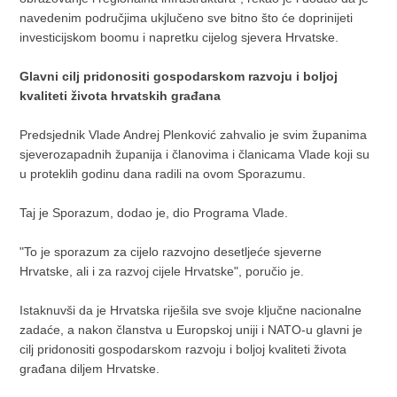
navedenim područjima ukjlučeno sve bitno što će doprinijeti
investicijskom boomu i napretku cijelog sjevera Hrvatske.
Glavni cilj pridonositi gospodarskom razvoju i boljoj
kvaliteti života hrvatskih građana
Predsjednik Vlade Andrej Plenković zahvalio je svim županima
sjeverozapadnih županija i članovima i članicama Vlade koji su
u proteklih godinu dana radili na ovom Sporazumu.
Taj je Sporazum, dodao je, dio Programa Vlade.
"To je sporazum za cijelo razvojno desetljeće sjeverne
Hrvatske, ali i za razvoj cijele Hrvatske", poručio je.
Istaknuvši da je Hrvatska riješila sve svoje ključne nacionalne
zadaće, a nakon članstva u Europskoj uniji i NATO-u glavni je
cilj pridonositi gospodarskom razvoju i boljoj kvaliteti života
građana diljem Hrvatske.