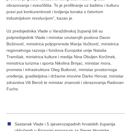
obrazovanja i sveučilišta. To je profiliranje uz baštinu i kulturu
pravi put konkurentnosti i lovljenja koraka s četvrtom
industrijskom revolucijom", kazao je.
Uz predsjednika Vlade u Varaždinskoj županiji bili su
potpredsjednik Vlade i ministar unutarnjih poslova Davor
Božinović, ministrica poljoprivrede Marija Vučković, ministrica
regionalnoga razvoja i fondova Europske unije Nataša
Tramišak, ministrica kulture i medija Nina Obuljen Koržinek,
ministrica turizma i sporta Nikolina Brnjac, ministar mora,
prometa i infrastrukture Oleg Butković, ministar prostornoga
uređenja, graditeljstva i državne imovine Darko Horvat, ministar
zdravstva Vili Beroš te ministar znanosti i obrazovanja Radovan
Fuchs.
Sastanak Vlade i 5 sjeverozapadnih hrvatskih županija
uključenih u Razvojni sporazum za Sjever Hrvatske