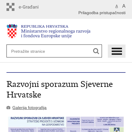
Preskoči
A
A
na
Prilagodba pristupačnosti
glavni
sadržaj
Razvojni sporazum Sjeverne
Hrvatske
Galerija fotografija