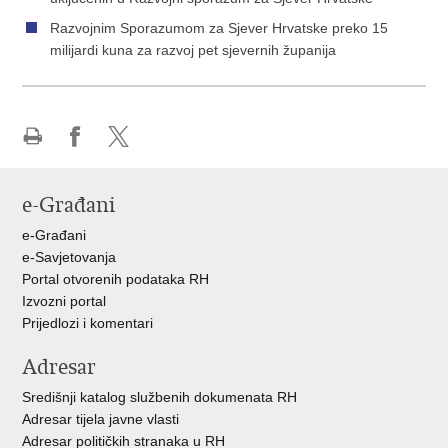
Razvojnim Sporazumom za Sjever Hrvatske preko 15
milijardi kuna za razvoj pet sjevernih županija
Ispiši
Podijeli
Podijeli
stranicu
na
na
e-Građani
Facebooku
X-
u
e-Građani
e-Savjetovanja
Portal otvorenih podataka RH
Izvozni portal
Prijedlozi i komentari
Adresar
Središnji katalog službenih dokumenata RH
Adresar tijela javne vlasti
Adresar političkih stranaka u RH