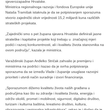
sjeverozapadne Hrvatske.
Ministrica regionalnoga razvoja i fondova Europske unije
Nataša Tramišak istaknula je da se potpisivanjem sporazuma
stvorio zajednički okvir vrijednosti 15,2 milijardi kuna različitih
strateških projekata.
„Zajednički smo s pet župana sjevera Hrvatske definirali jasne
strateške i kapitalne projekte koji trebaju u značajnoj mjeri
podići i razvoj konkurentnosti, ali i kvalitetu života stanovnika na
ovom području“, kazala je ministrica.
Varaždinski župan Anđelko Stričak zahvalio je premijeru i
ministrima na podršci i kazao da je svrha potpisivanja
sporazuma da se između Vlade i županije usuglase razvojni
prioriteti i utvrdi način suradnje i izvori financiranja.
„Sporazumom dižemo kvalitetu života naših građana u
područjima kao što su zdravlje i kvaliteta života, energija i
održiv okoliš, promet i mobilnost, sigurnost, digitalno društvo,
turizam i kulturna baština, kreativno društvo, kultura,
obrazovanje i regionalna infrastruktura“, rekao je i dodao da je