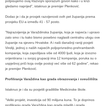
potpisujemo ovaj Razvojni sporazum govori kako i u krizi
gledamo naprijed", istaknuo je premijer Plenković.
Dodao je i da je prosjek razvijenosti ovih pet županija prema
prosjeku EU-a između 41 - 57 posto.
"Najrazvijenija je Varaždinska županija, koja je najveća i upravo
zato smo i tu kako bismo posebno naglasili centralnu ulogu ove
županije na sjeveru Hrvatske. A i naši današnji raniji posjeti
Vindiji, jednoj o naših najvećih poljoprivredno-prehrambenih
kompanija, koja zapošljava više od 4000 ljudi, koja je izvozno
orijentirana i u svojoj grupaciji ima 12 kompanija, poruka su o
uspješnoj priči koja ovdje postoji već više od 62 godine", rekao
je premijer Plenković.
Profiliranje Varaždina kao grada obrazovanja i sveučilišta
Istaknuo je i da su posjetili gradilište Medicinske škole.
"Veliki projekt, investicija od 90 milijuna kuna. To je doprinos
profiliranju grada Varaždina kao grada mladih i grada