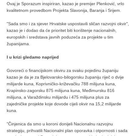
Ovaj je Sporazum inspiriran, kazao je premijer Plenković, vrlo
kvalitetnom provedbom Projekta Slavonija, Baranja i Srijem.
"Sada smo i za sjever Hrvatske uspostavili sličan razvojni okvir",
kazao je i dodao da će prioritet biti korištenje nacionalnih,
europskih i sredstava javnih poduzeća za projekte u tim
županijama.
I u krizi gledamo naprijed
Govoreći o financijskom okviru za svaku pojedinu županiju
kazao je da je za Bjelovarsko-bilogorsku županiju riječ o dvije
milijarde kuna, Koprivničko-križevačku 788 milijuna kuna,
Krapinsko-zagorsku 875 milijuna kuna, Međimursku 816
milijuna, a Varaždinsku milijardu i 475 milijuna plus za
zajedničke projekte koje dovode cijeli okvir na 15,2 milijarde
kuna.
"Činjenica da smo u koroni donijeli Nacionalnu razvojnu
strategiju, prihvatili Nacionalni plan oporavka i otpornosti i sada