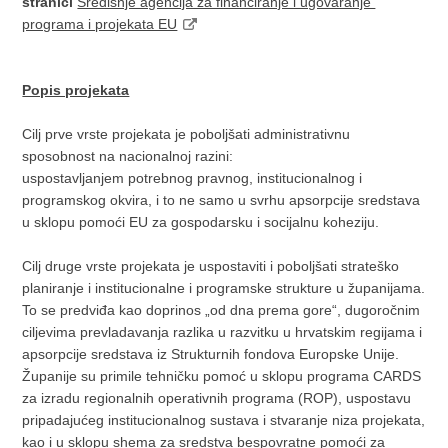
stranici
Središnje agencija za financiranje i ugovaranje
programa i projekata EU
Popis projekata
Cilj prve vrste projekata je poboljšati administrativnu
sposobnost na nacionalnoj razini:
uspostavljanjem potrebnog pravnog, institucionalnog i
programskog okvira, i to ne samo u svrhu apsorpcije sredstava
u sklopu pomoći EU za gospodarsku i socijalnu koheziju.
Cilj druge vrste projekata je uspostaviti i poboljšati strateško
planiranje i institucionalne i programske strukture u županijama.
To se predviđa kao doprinos „od dna prema gore“, dugoročnim
ciljevima prevladavanja razlika u razvitku u hrvatskim regijama i
apsorpcije sredstava iz Strukturnih fondova Europske Unije.
Županije su primile tehničku pomoć u sklopu programa CARDS
za izradu regionalnih operativnih programa (ROP), uspostavu
pripadajućeg institucionalnog sustava i stvaranje niza projekata,
kao i u sklopu shema za sredstva bespovratne pomoći za