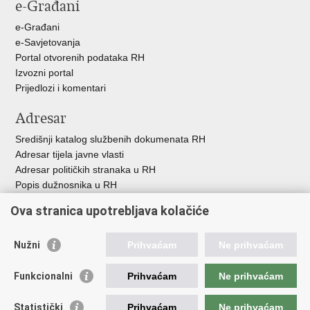
e-Građani
Facebooku
X-
u
e-Građani
e-Savjetovanja
Portal otvorenih podataka RH
Izvozni portal
Prijedlozi i komentari
Adresar
Središnji katalog službenih dokumenata RH
Adresar tijela javne vlasti
Adresar političkih stranaka u RH
Popis dužnosnika u RH
Besplatni telefoni javne uprave
Ova stranica upotrebljava kolačiće
Pozivi za žurnu pomoć
Važne poveznice
Nužni
Prihvaćam
Ne prihvaćam
Vlada Republike H
rvatske
Funkcionalni
Prihvaćam
Ne prihvaćam
Strukturni i investicijski fondovi
Središnja agencija za financiranje i ugovaranje
Statistički
Prihvaćam
Ne prihvaćam