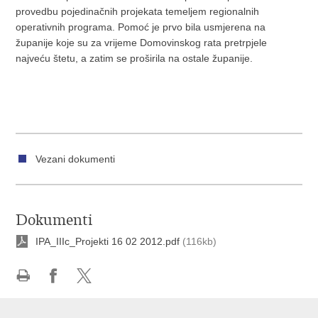
provedbu pojedinačnih projekata temeljem regionalnih
operativnih programa. Pomoć je prvo bila usmjerena na
županije koje su za vrijeme Domovinskog rata pretrpjele
najveću štetu, a zatim se proširila na ostale županije.
Vezani dokumenti
Dokumenti
IPA_IIIc_Projekti 16 02 2012.pdf
(116kb)
Ispiši
Podijeli
Podijeli
stranicu
na
na