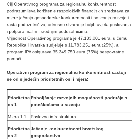
Cilj Operativnog programa za regionalnu konkurentnost
podrazumijeva korištenje raspoloživih financijskih sredstava za
mjere jačanja gospodarske konkurentnosti i poticanja razvoja i
rasta poduzetništva, odnosno stvaranje boljih uvjeta poslovanja
i potpore malim i srednjim poduzetnicima.
Vrijednost Operativnog programa je 47.133.001 eura, u čemu
Republika Hrvatska sudjeluje s 11.783.251 eura (25%), a
program IPA osigurava 35.349.750 eura (75%) bespovratne
pomoći.
Operativni program za regionalnu konkurentnost sastoji
se od sljedećih prioritetnih osi i mjera:
Prioritetna
Poboljšanje razvojnih mogućnosti područja s
os 1
poteškoćama u razvoju
Mjera 1.1.
Poslovna infrastruktura
Prioritetna
Jačanje konkurentnosti hrvatskog
os 2
gospodarstva