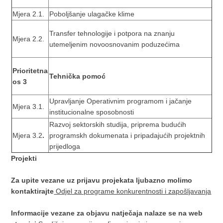
Mjera 2.1.
Poboljšanje ulagačke klime
Transfer tehnologije i potpora na znanju
Mjera 2.2.
utemeljenim novoosnovanim poduzećima
Prioritetna
Tehnička pomoć
os 3
Upravljanje Operativnim programom i jačanje
Mjera 3.1.
institucionalne sposobnosti
Razvoj sektorskih studija, priprema budućih
Mjera 3.2
.
programskh dokumenata i pripadajućih projektnih
prijedloga
Projekti
Za upite vezane uz prijavu projekata ljubazno molimo
kontaktirajte
Odjel za programe konkurentnosti i zapošljavanja
Informacije vezane za objavu natječaja nalaze se na web