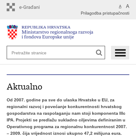
Preskoči
A
A
na
Prilagodba pristupačnosti
glavni
sadržaj
Aktualno
Od 2007. godine pa sve do ulaska Hrvatske u EU, za
regionalni razvoj i povećanje konkurentnosti hrvatskog
gospodarstva na raspolaganju nam stoji komponenta IIIc
IPA. Projekti se predlažu sukladno ciljevima definiranim u
Operativnog programa za regionalnu konkurentnost 2007.
– 2009. čija vrijednost iznosi ukupno 47,2 milijuna eura.