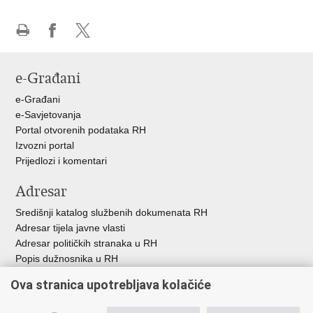
Ispiši
Podijeli
Podijeli
stranicu
na
na
e-Građani
Facebooku
X-
u
e-Građani
e-Savjetovanja
Portal otvorenih podataka RH
Izvozni portal
Prijedlozi i komentari
Adresar
Središnji katalog službenih dokumenata RH
Adresar tijela javne vlasti
Adresar političkih stranaka u RH
Popis dužnosnika u RH
Besplatni telefoni javne uprave
Ova stranica upotrebljava kolačiće
Pozivi za žurnu pomoć