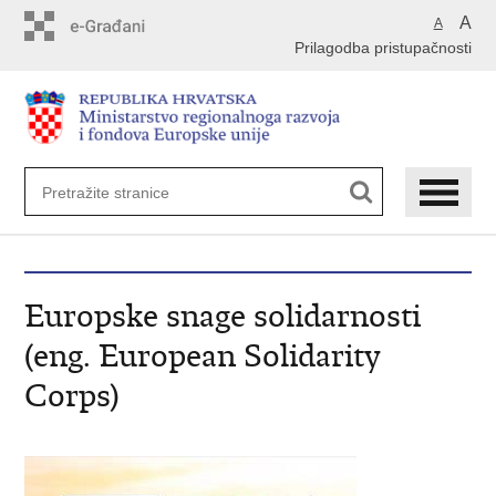
Preskoči
A
A
na
Prilagodba pristupačnosti
glavni
sadržaj
Europske snage solidarnosti
(eng. European Solidarity
Corps)