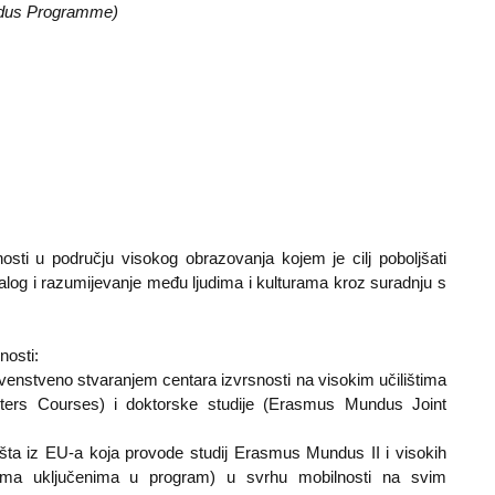
dus Programme)
sti u području visokog obrazovanja kojem je cilj poboljšati
jalog i razumijevanje među ljudima i kulturama kroz suradnju s
nosti:
nstveno stvaranjem centara izvrsnosti na visokim učilištima
rs Courses) i doktorske studije (Erasmus Mundus Joint
šta iz EU-a koja provode studij Erasmus Mundus II i visokih
jama uključenima u program) u svrhu mobilnosti na svim