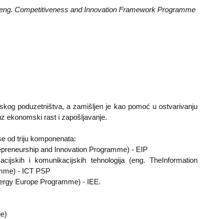
eng. Competitiveness and Innovation Framework Programme
pskog poduzetništva, a zamišljen je kao pomoć u ostvarivanju
uz ekonomski rast i zapošljavanje.
se od triju komponenata:
repreneurship and Innovation Programme) - EIP
cijskih i komunikacijskih tehnologija (eng. TheInformation
amme) - ICT PSP
 Energy Europe Programme) - IEE.
je)