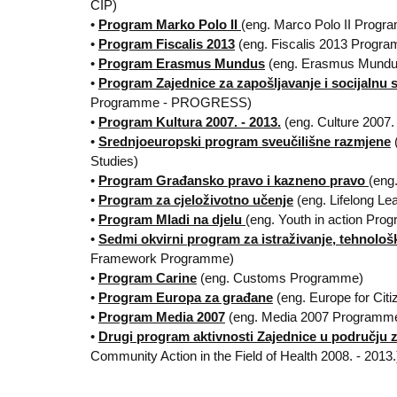
CIP)
•
Program Marko Polo II
(eng. Marco Polo II Progr
•
Program Fiscalis 2013
(eng. Fiscalis 2013 Progr
•
Program Erasmus Mundus
(eng. Erasmus Mund
•
Program Zajednice za zapošljavanje i socijalnu 
Programme - PROGRESS)
•
Program Kultura 2007. - 2013.
(eng. Culture 2007
•
Srednjoeuropski program sveučilišne razmjene
Studies)
•
Program Građansko pravo i kazneno pravo
(eng
•
Program za cjeloživotno učenje
(eng. Lifelong L
•
Program Mladi na djelu
(eng. Youth in action Pr
•
Sedmi okvirni program za istraživanje, tehnološk
Framework Programme)
•
Program Carine
(eng. Customs Programme)
•
Program Europa za građane
(eng. Europe for Ci
•
Program Media 2007
(eng. Media 2007 Programm
•
Drugi program aktivnosti Zajednice u području z
Community Action in the Field of Health 2008. - 2013.