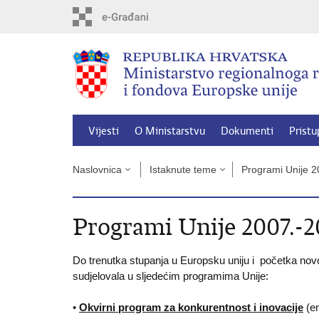
Preskoči
na
glavni
sadržaj
Vijesti
O Ministarstvu
Dokumenti
Pristu
Naslovnica
Istaknute teme
Programi Unije 2
Programi Unije 2007.-2
Do trenutka stupanja u Europsku uniju i početka novo
sudjelovala u sljedećim programima Unije:
•
Okvirni program za konkurentnost i inovacije
(en