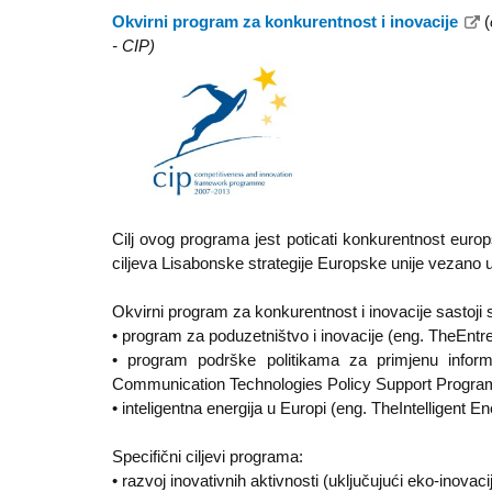
Okvirni program za konkurentnost i inovacije
(
- CIP)
Cilj ovog programa jest poticati konkurentnost euro
ciljeva Lisabonske strategije Europske unije vezano 
Okvirni program za konkurentnost i inovacije sastoji 
• program za poduzetništvo i inovacije (eng. TheEnt
• program podrške politikama za primjenu informa
Communication Technologies Policy Support Progr
• inteligentna energija u Europi (eng. TheIntelligent
Specifični ciljevi programa:
• razvoj inovativnih aktivnosti (uključujući eko-inovaci