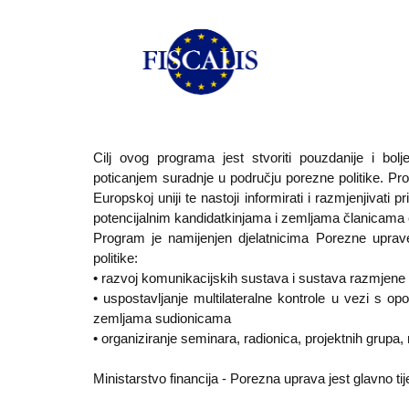
Cilj ovog programa jest stvoriti pouzdanije i bo
poticanjem suradnje u području porezne politike. Pr
Europskoj uniji te nastoji informirati i razmjenjiva
potencijalnim kandidatkinjama i zemljama članicama 
Program je namijenjen djelatnicima Porezne uprave
politike:
• razvoj komunikacijskih sustava i sustava razmjene
• uspostavljanje multilateralne kontrole u vezi s op
zemljama sudionicama
• organiziranje seminara, radionica, projektnih grupa, 
Ministarstvo financija - Porezna uprava jest glavno t