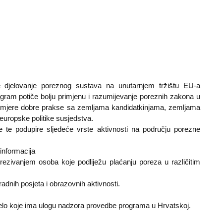
lje djelovanje poreznog sustava na unutarnjem tržištu EU-a
ogram potiče bolju primjenu i razumijevanje poreznih zakona u
ti primjere dobre prakse sa zemljama kandidatkinjama, zemljama
europske politike susjedstva.
 te podupire sljedeće vrste aktivnosti na području porezne
 informacija
orezivanjem osoba koje podliježu plaćanju poreza u različitim
radnih posjeta i obrazovnih aktivnosti.
ijelo koje ima ulogu nadzora provedbe programa u Hrvatskoj.