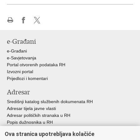
Ispiši
Podijeli
Podijeli
stranicu
na
na
e-Građani
Facebooku
X-
u
e-Građani
e-Savjetovanja
Portal otvorenih podataka RH
Izvozni portal
Prijedlozi i komentari
Adresar
Središnji katalog službenih dokumenata RH
Adresar tijela javne vlasti
Adresar političkih stranaka u RH
Popis dužnosnika u RH
Besplatni telefoni javne uprave
Ova stranica upotrebljava kolačiće
Pozivi za žurnu pomoć