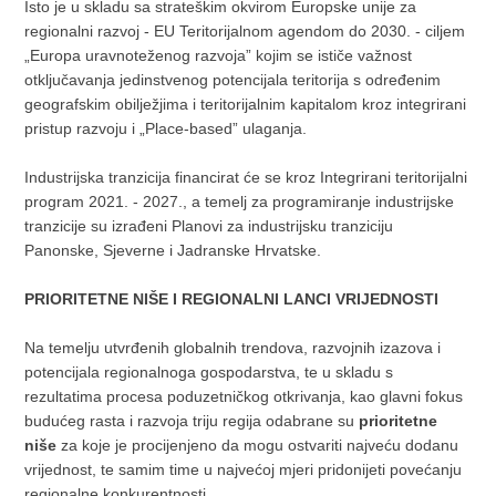
Isto je u skladu sa strateškim okvirom Europske unije za
regionalni razvoj - EU Teritorijalnom agendom do 2030. - ciljem
„Europa uravnoteženog razvoja” kojim se ističe važnost
otključavanja jedinstvenog potencijala teritorija s određenim
geografskim obilježjima i teritorijalnim kapitalom kroz integrirani
pristup razvoju i „Place-based” ulaganja.
Industrijska tranzicija financirat će se kroz Integrirani teritorijalni
program 2021. - 2027., a temelj za programiranje industrijske
tranzicije su izrađeni Planovi za industrijsku tranziciju
Panonske, Sjeverne i Jadranske Hrvatske.
PRIORITETNE NIŠE I REGIONALNI LANCI VRIJEDNOSTI
Na temelju utvrđenih globalnih trendova, razvojnih izazova i
potencijala regionalnoga gospodarstva, te u skladu s
rezultatima procesa poduzetničkog otkrivanja, kao glavni fokus
budućeg rasta i razvoja triju regija odabrane su
prioritetne
niše
za koje je procijenjeno da mogu ostvariti najveću dodanu
vrijednost, te samim time u najvećoj mjeri pridonijeti povećanju
regionalne konkurentnosti.