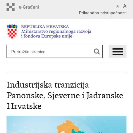
Preskoči
A
A
na
Prilagodba pristupačnosti
glavni
sadržaj
Industrijska tranzicija
Panonske, Sjeverne i Jadranske
Hrvatske