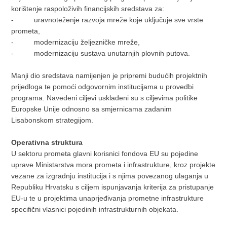
korištenje raspoloživih financijskih sredstava za:
- uravnoteženje razvoja mreže koje uključuje sve vrste
prometa,
- modernizaciju željezničke mreže,
- modernizaciju sustava unutarnjih plovnih putova.
Manji dio sredstava namijenjen je pripremi budućih projektnih
prijedloga te pomoći odgovornim institucijama u provedbi
programa. Navedeni ciljevi usklađeni su s ciljevima politike
Europske Unije odnosno sa smjernicama zadanim
Lisabonskom strategijom.
Operativna struktura
U sektoru prometa glavni korisnici fondova EU su pojedine
uprave Ministarstva mora prometa i infrastrukture, kroz projekte
vezane za izgradnju institucija i s njima povezanog ulaganja u
Republiku Hrvatsku s ciljem ispunjavanja kriterija za pristupanje
EU-u te u projektima unaprjeđivanja prometne infrastrukture
specifični vlasnici pojedinih infrastrukturnih objekata.