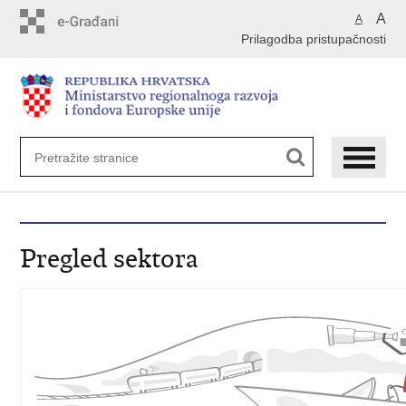
Preskoči
A
A
na
Prilagodba pristupačnosti
glavni
sadržaj
Pregled sektora