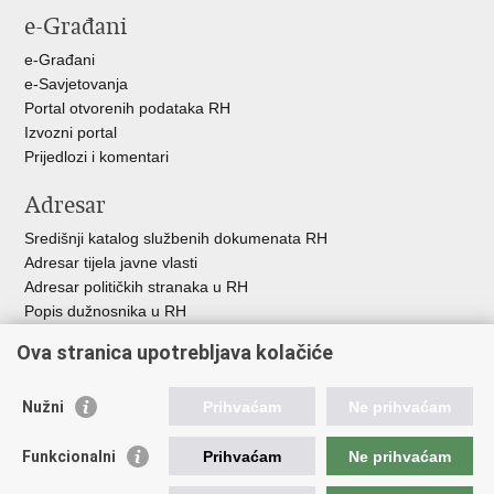
e-Građani
Facebooku
X-
u
e-Građani
e-Savjetovanja
Portal otvorenih podataka RH
Izvozni portal
Prijedlozi i komentari
Adresar
Središnji katalog službenih dokumenata RH
Adresar tijela javne vlasti
Adresar političkih stranaka u RH
Popis dužnosnika u RH
Besplatni telefoni javne uprave
Ova stranica upotrebljava kolačiće
Pozivi za žurnu pomoć
Važne poveznice
Nužni
Prihvaćam
Ne prihvaćam
Vlada Republike H
rvatske
Funkcionalni
Prihvaćam
Ne prihvaćam
Strukturni i investicijski fondovi
Središnja agencija za financiranje i ugovaranje