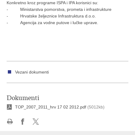
Konkretno kroz programe ISPA i IPA korisnici su:
- Ministarstva pomorstva, prometa i infrastrukture
- Hrvatske željeznice Infrastruktura d.o.o.
- Agencija za vodne putove i lučke uprave.
Vezani dokumenti
Dokumenti
TOP_2007_2011_hrv 17 02 2012.pdf
(5012kb)
Ispiši
Podijeli
Podijeli
stranicu
na
na