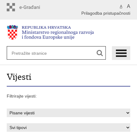
Preskoči
A
A
na
Prilagodba pristupačnosti
glavni
sadržaj
Vijesti
Filtrirajte vijesti: