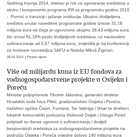
Sedmog travnja 2014. istekao je rok za ugovaranje sredstava u
okviru I komponente programa IPA za programsku godinu 2010
- Pomoć u tranziciji i jačanje institucija. Ukupno dodijeljena
sredstva unutar navedene programske godine iznose 31,18
milijuna eura od čega je ugovoreno ukupno 28,43 milijuna eura,
što iznosi 91,18% posto dodijeljenih sredstava, uz nacionalno
sufinanciranje od 5,57 milijuna eura, izvijestila je na konferenciji
za novinare ravnateljica SAFU-a Nataša Mikuš Žigman.
08.04.2014. | Pisane vijesti
Više od milijardu kuna iz EU fondova za
vodnogospodarstvene projekte u Osijeku i
Poreču
Ministar poljoprivrede Tihomir Jakovina, generalni direktor
Hrvatskih voda Ivica Plišić, gradonačelnici Osijeka i Poreča,
načelnici općina Čepin, Funtana, Tar-Vabriga i Vrsar te direktori
lokalnih komunalnih poduzeća Vodovod Osijek i Usluga Poreč
potpisali su danas ugovore o sufinanciranju i dodjeli
bespovratnih sredstava za vodnogospodarstvene projekte na
području Osijeka i Poreča vrijedne gotovo 140 milijuna eura