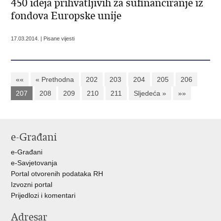
450 ideja prihvatljivih za sufinanciranje iz
fondova Europske unije
17.03.2014. | Pisane vijesti
««
« Prethodna
202
203
204
205
206
207
208
209
210
211
Sljedeća »
»»
e-Građani
e-Građani
e-Savjetovanja
Portal otvorenih podataka RH
Izvozni portal
Prijedlozi i komentari
Adresar