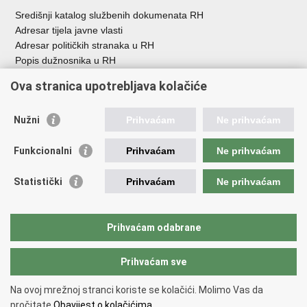
Središnji katalog službenih dokumenata RH
Adresar tijela javne vlasti
Adresar političkih stranaka u RH
Popis dužnosnika u RH
Besplatni telefoni javne uprave
Ova stranica upotrebljava kolačiće
Pozivi za žurnu pomoć
Važne poveznice
Nužni
Prihvaćam
Ne prihvaćam
Vlada Republike H
rvatske
Funkcionalni
Prihvaćam
Ne prihvaćam
Strukturni i investicijski fondovi
Središnja agencija za financiranje i ugovaranje
Statistički
Prihvaćam
Ne prihvaćam
Predstavništvo Europske komisije u Hrvatskoj
Europska komisija
Europski parlament
Prihvaćam odabrane
Prihvaćam sve
Povratak na vrh
Copyright © 2026 Ministarstvo regionalnoga razvoja i fondova Europske
Na ovoj mrežnoj stranci koriste se kolačići. Molimo Vas da
unije.
pročitate
Obavijest o kolačićima.