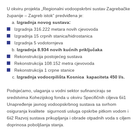
U okviru projekta „Regionalni vodoopskrbni sustav Zagrebačke
županije – Zagreb istok“ predviđena je:
Izgradnja novog sustava:
Izgradnja 316.222 metara novih cjevovoda
Izgradnja 15 crpnih stanica/hidrostanica
Izgradnja 5 vodotornjeva
Izgradnja 8.934 novih kućnih priključaka
Rekonstrukcija postojećeg sustava
Rekonstrukcija 108.152 metra cjevovoda
Rekonstrukcija 1 crpne stanice
Izgradnja vodocrpilišta Kosnica kapaciteta 450 l/s.
Podsjećamo, ulaganja u vodni sektor sufinanciraju se
sredstvima Kohezijskog fonda u okviru Specifičnih ciljeva 6ii1
Unapređenje javnog vodoopskrbnog sustava sa svrhom
osiguranja kvalitete sigurnosti usluga opskrbe pitkom vodom i
6ii2 Razvoj sustava prikupljanja i obrade otpadnih voda s ciljem
doprinosa poboljšanja stanja.