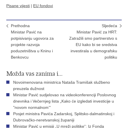
Pisane vijesti
|
EU fondovi
Prethodna
Sljedeća
Ministar Pavić na
Ministar Pavić za HRT:
potpisivanju ugovora za
Zatražili smo partnerstvo s
projekte razvoja
EU kako bi se sredstva
poduzetništva u Kninu i
investirala u demografsku
Benkovcu
politiku
Možda vas zanima i...
Novoimenovana ministrica Nataša Tramišak službeno
preuzela dužnost
Ministar Pavić sudjelovao na videokonferenciji Poslovnog
dnevnika i Večernjeg lista „Kako će izgledati investicije u
"novom normalnom’“
Posjet ministra Pavića Zadarskoj, Splitsko-dalmatinskoj i
Dubrovačko-neretvanskoj županiji
Ministar Pavić u emisiji „U mreži politike“: Iz Fonda