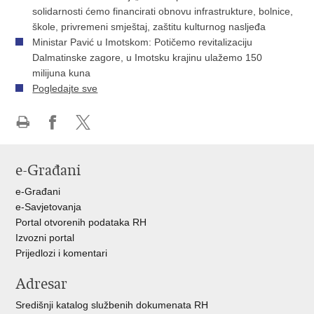
solidarnosti ćemo financirati obnovu infrastrukture, bolnice,
škole, privremeni smještaj, zaštitu kulturnog nasljeđa
Ministar Pavić u Imotskom: Potičemo revitalizaciju
Dalmatinske zagore, u Imotsku krajinu ulažemo 150
milijuna kuna
Pogledajte sve
Ispiši
Podijeli
Podijeli
stranicu
na
na
e-Građani
Facebooku
X-
u
e-Građani
e-Savjetovanja
Portal otvorenih podataka RH
Izvozni portal
Prijedlozi i komentari
Adresar
Središnji katalog službenih dokumenata RH