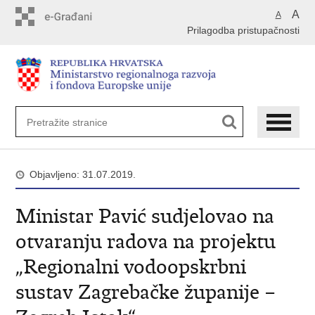
Preskoči
A
A
na
Prilagodba pristupačnosti
glavni
sadržaj
Objavljeno: 31.07.2019.
Ministar Pavić sudjelovao na
otvaranju radova na projektu
„Regionalni vodoopskrbni
sustav Zagrebačke županije –