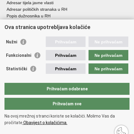
Adresar tijela javne vlasti
Adresar političkih stranaka u RH
Popis dužnosnika u RH
Besplatni telefoni javne uprave
Ova stranica upotrebljava kolačiće
Pozivi za žurnu pomoć
Važne poveznice
Nužni
Prihvaćam
Ne prihvaćam
Vlada Republike H
rvatske
Funkcionalni
Prihvaćam
Ne prihvaćam
Strukturni i investicijski fondovi
Središnja agencija za financiranje i ugovaranje
Statistički
Prihvaćam
Ne prihvaćam
Predstavništvo Europske komisije u Hrvatskoj
Europska komisija
Europski parlament
Prihvaćam odabrane
Prihvaćam sve
Povratak na vrh
Copyright © 2026 Ministarstvo regionalnoga razvoja i fondova Europske
Na ovoj mrežnoj stranci koriste se kolačići. Molimo Vas da
unije.
pročitate
Obavijest o kolačićima.
Uvjeti korištenja
.
Izjava o pristupačnosti
.