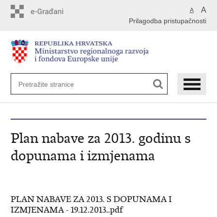
Preskoči
A
A
na
Prilagodba pristupačnosti
glavni
sadržaj
Plan nabave za 2013. godinu s
dopunama i izmjenama
PLAN NABAVE ZA 2013. S DOPUNAMA I
IZMJENAMA - 19.12.2013..pdf