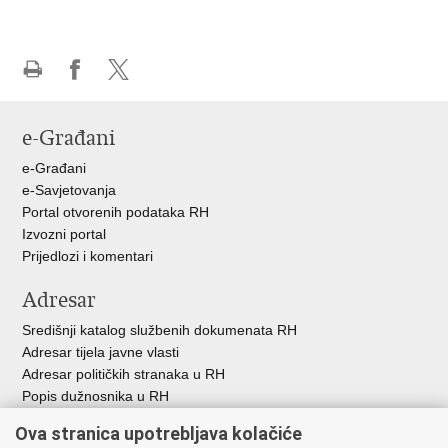
Ispiši
Podijeli
Podijeli
stranicu
na
na
e-Građani
Facebooku
X-
u
e-Građani
e-Savjetovanja
Portal otvorenih podataka RH
Izvozni portal
Prijedlozi i komentari
Adresar
Središnji katalog službenih dokumenata RH
Adresar tijela javne vlasti
Adresar političkih stranaka u RH
Popis dužnosnika u RH
Besplatni telefoni javne uprave
Ova stranica upotrebljava kolačiće
Pozivi za žurnu pomoć