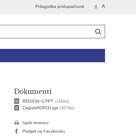
A
Prilagodba pristupačnosti
A
Dokumenti
REGION~2.PPT
(185kb)
ZagrebROP(3).ppt
(307kb)
Ispiši stranicu
Podijeli na Facebooku