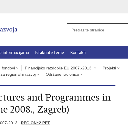
p informacijama
Istaknute teme
Kontakti
 fondovi
Financijsko razdoblje EU 2007.-2013.
Projekti
za regionalni razvoj
Održane radionice
uctures and Programmes in
ne 2008., Zagreb)
 2007-2013.
REGION~2.PPT