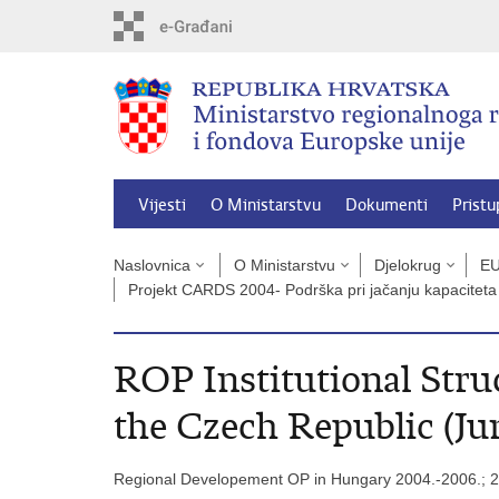
Preskoči
na
glavni
sadržaj
Vijesti
O Ministarstvu
Dokumenti
Pristu
Naslovnica
O Ministarstvu
Djelokrug
EU
Projekt CARDS 2004- Podrška pri jačanju kapaciteta 
ROP Institutional Str
the Czech Republic (Ju
Regional Developement OP in Hungary 2004.-2006.;