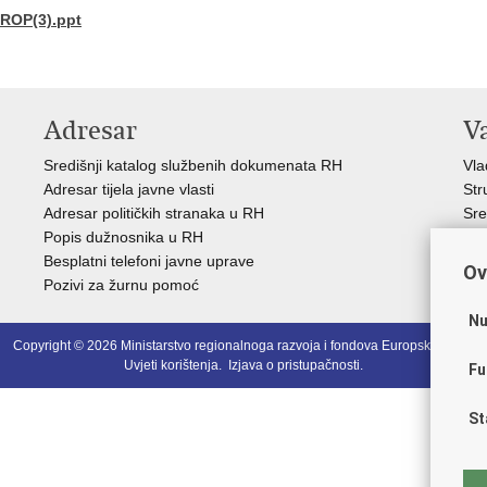
ROP(3).ppt
Adresar
V
Središnji katalog službenih dokumenata RH
Vla
Adresar tijela javne vlasti
Str
Adresar političkih stranaka u RH
Sre
Popis dužnosnika u RH
Pre
Besplatni telefoni javne uprave
Eur
Ov
Pozivi za žurnu pomoć
Eur
Nu
Copyright © 2026 Ministarstvo regionalnoga razvoja i fondova Europske unije.
Uvjeti korištenja
.
Izjava o pristupačnosti
.
Fu
St