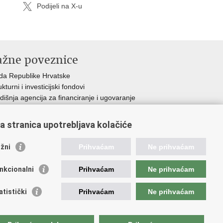
Podijeli na X-u
ažne poveznice
da Republike H
rvatske
ukturni i investicijski fondovi
dišnja agencija za financiranje i ugovaranje
dstavništvo Europske komisije u Hrvatskoj
opska komisija
a stranica upotrebljava kolačiće
opski parlament
žni
Prihvaćam
Ne prihvaćam
nkcionalni
Prihvaćam
Ne prihvaćam
atistički
Prihvaćam
Ne prihvaćam