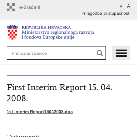
Preskoči
A
A
na
Prilagodba pristupačnosti
glavni
sadržaj
First Interim Report 15. 04.
2008.
1st Interim Report15042008.doc