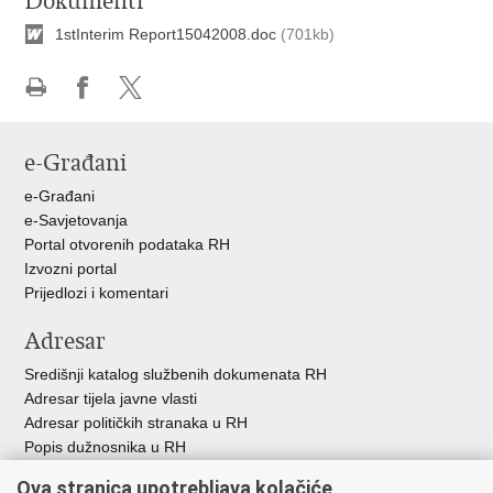
Dokumenti
1stInterim Report15042008.doc
(701kb)
Ispiši
Podijeli
Podijeli
stranicu
na
na
e-Građani
Facebooku
X-
u
e-Građani
e-Savjetovanja
Portal otvorenih podataka RH
Izvozni portal
Prijedlozi i komentari
Adresar
Središnji katalog službenih dokumenata RH
Adresar tijela javne vlasti
Adresar političkih stranaka u RH
Popis dužnosnika u RH
Besplatni telefoni javne uprave
Ova stranica upotrebljava kolačiće