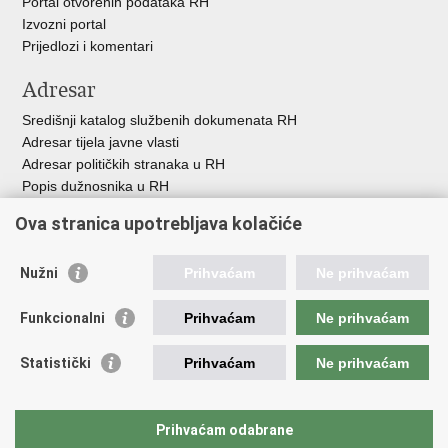
Portal otvorenih podataka RH
Izvozni portal
Prijedlozi i komentari
Adresar
Središnji katalog službenih dokumenata RH
Adresar tijela javne vlasti
Adresar političkih stranaka u RH
Popis dužnosnika u RH
Besplatni telefoni javne uprave
Ova stranica upotrebljava kolačiće
Pozivi za žurnu pomoć
Važne poveznice
Nužni
Prihvaćam
Ne prihvaćam
Vlada Republike H
rvatske
Funkcionalni
Prihvaćam
Ne prihvaćam
Strukturni i investicijski fondovi
Središnja agencija za financiranje i ugovaranje
Statistički
Prihvaćam
Ne prihvaćam
Predstavništvo Europske komisije u Hrvatskoj
Europska komisija
Europski parlament
Prihvaćam odabrane