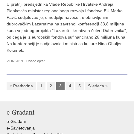
U pratnji predsjednika Vlade Republike Hrvatske Andreja
Plenkovića ministar regionalnoga razvoja i fondova EU Marko
Pavić sudjelovao je, u nedjelju navečer, u obnovljenim
dubrovačkim Lazaretima na završnoj konferenciji 33,8 milijuna
kuna vrijednog projekta "Lazareti - kreativna četvrt Dubrovnika",
od čega je iz europskih fondova sufinancirano 26 milijuna kuna.
Na konferenciji je sudjelovala i ministrica kulture Nina Obuljen
Koržinek.
29.07.2019. | Pisane vijesti
« Prethodna
1
2
3
4
5
Sljedeća »
e-Građani
e-Građani
e-Savjetovanja