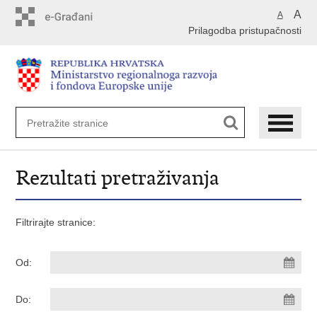
Preskoči
A
A
na
Prilagodba pristupačnosti
glavni
sadržaj
Rezultati pretraživanja
Filtrirajte stranice:
Od:
Do: