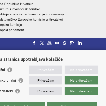
da Republike H
rvatske
ukturni i investicijski fondovi
dišnja agencija za financiranje i ugovaranje
dstavništvo Europske komisije u Hrvatskoj
opska komisija
opski parlament
a stranica upotrebljava kolačiće
žni
Prihvaćam
Ne prihvaćam
nkcionalni
Prihvaćam
Ne prihvaćam
atistički
Prihvaćam
Ne prihvaćam