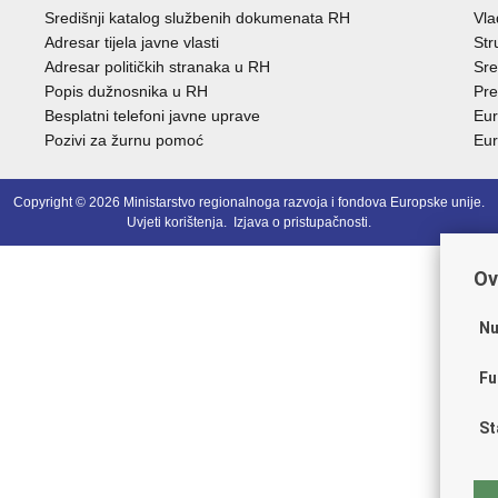
Središnji katalog službenih dokumenata RH
Vla
Adresar tijela javne vlasti
Str
Adresar političkih stranaka u RH
Sre
Popis dužnosnika u RH
Pre
Besplatni telefoni javne uprave
Eur
Pozivi za žurnu pomoć
Eur
Copyright © 2026 Ministarstvo regionalnoga razvoja i fondova Europske unije.
Uvjeti korištenja
.
Izjava o pristupačnosti
.
Ov
Nu
Fu
St