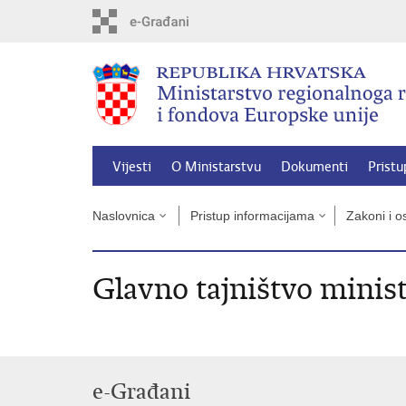
Preskoči
na
glavni
sadržaj
Vijesti
O Ministarstvu
Dokumenti
Pristu
Naslovnica
Pristup informacijama
Zakoni i os
Glavno tajništvo minis
e-Građani