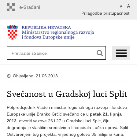
Preskoči
A
A
na
Prilagodba pristupačnosti
glavni
sadržaj
Objavljeno: 21.06.2013.
Svečanost u Gradskoj luci Split
Potpredsjednik Vlade i ministar regionalnoga razvoja i fondova
Europske unije Branko Grčić svečano će u
petak 21. lipnja
2013.
otvoriti vezove 26 i 27 u Gradskoj luci Split, čiju
dogradnju je vlastitim sredstvima financirala Lučka uprava Split.
Ostvarenjem tog projekta, vrijednog gotovo 35 milijuna kuna,