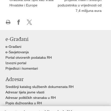
Hrvatske i Europe
poduzetnika u vrijednosti od
7,4 milijuna eura
Ispiši
Podijeli
Podijeli
stranicu
na
na
e-Građani
Facebooku
X-
u
e-Građani
e-Savjetovanja
Portal otvorenih podataka RH
Izvozni portal
Prijedlozi i komentari
Adresar
Središnji katalog službenih dokumenata RH
Adresar tijela javne vlasti
Adresar političkih stranaka u RH
Popis dužnosnika u RH
Besplatni telefoni javne uprave