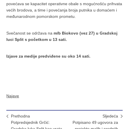
povećava se kapacitet operativne obale s mogućnošću prihvata
većih brodova, a time i povećanja broja putnika u domaćem i
međunarodnom pomorskom prometu.
Svečanost se održava na
m/b Biokovo (vez 27) u Gradskoj
luci Split s početkom u 13 sati.
Izjave za medije predviđene su oko 14 sati.
Najave
Prethodna
Sljedeća
Potpredsjednik Grčić:
Potpisano 49 ugovora za
Gradska luka Split kao vrata
projekte malih i srednjih