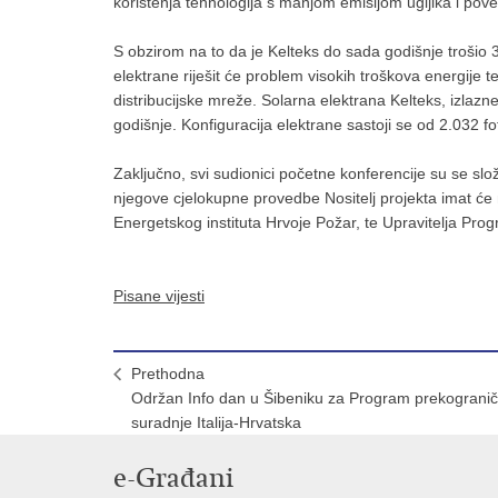
korištenja tehnologija s manjom emisijom ugljika i pov
S obzirom na to da je Kelteks do sada godišnje trošio 
elektrane riješit će problem visokih troškova energije t
distribucijske mreže. Solarna elektrana Kelteks, izlaz
godišnje. Konfiguracija elektrane sastoji se od 2.032 f
Zaključno, svi sudionici početne konferencije su se složi
njegove cjelokupne provedbe Nositelj projekta imat ć
Energetskog instituta Hrvoje Požar, te Upravitelja Pro
Pisane vijesti
Prethodna
Održan Info dan u Šibeniku za Program prekograni
suradnje Italija-Hrvatska
e-Građani