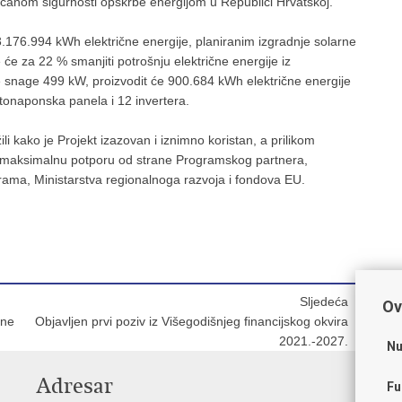
ećanom sigurnosti opskrbe energijom u Republici Hrvatskoj.
3.176.994 kWh električne energije, planiranim izgradnje solarne
e će za 22 % smanjiti potrošnju električne energije iz
ne snage 499 kW, proizvodit će 900.684 kWh električne energije
otonaponska panela i 12 invertera.
li kako je Projekt izazovan i iznimno koristan, a prilikom
e maksimalnu potporu od strane Programskog partnera,
grama, Ministarstva regionalnoga razvoja i fondova EU.
Sljedeća
Ov
čne
Objavljen prvi poziv iz Višegodišnjeg financijskog okvira
2021.-2027.
Nu
Adresar
V
Fu