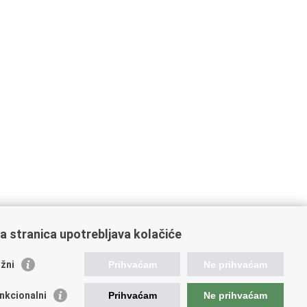
a stranica upotrebljava kolačiće
žni
Prihvaćam
Ne prihvaćam
ažne poveznice
nkcionalni
Prihvaćam
Ne prihvaćam