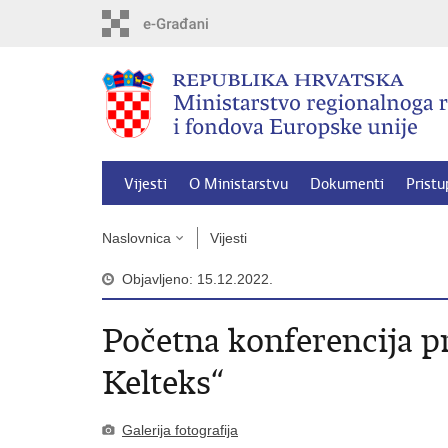
Preskoči
na
glavni
sadržaj
Vijesti
O Ministarstvu
Dokumenti
Pristu
Naslovnica
Vijesti
Objavljeno: 15.12.2022.
Početna konferencija pr
Kelteks“
Galerija fotografija