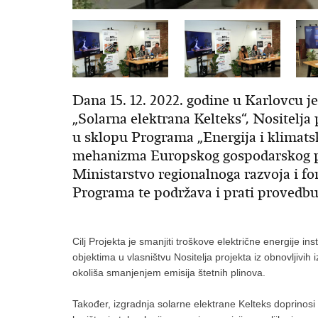
​Dana 15. 12. 2022. godine u Karlovcu 
„Solarna elektrana Kelteks“, Nositelja
u sklopu Programa „Energija i klimats
mehanizma Europskog gospodarskog pro
Ministarstvo regionalnoga razvoja i f
Programa te podržava i prati provedb
Cilj Projekta je smanjiti troškove električne energije in
objektima u vlasništvu Nositelja projekta iz obnovljivih i
okoliša smanjenjem emisija štetnih plinova.
Također, izgradnja solarne elektrane Kelteks doprinos