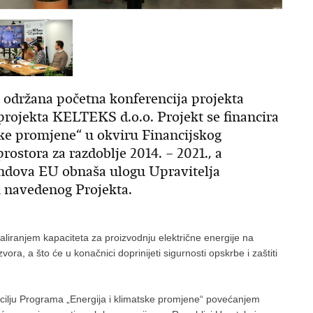
je održana početna konferencija projekta
 projekta KELTEKS d.o.o. Projekt se financira
ke promjene“ u okviru Financijskog
stora za razdoblje 2014. – 2021., a
ondova EU obnaša ulogu Upravitelja
u navedenog Projekta.
staliranjem kapaciteta za proizvodnju električne energije na
zvora, a što će u konačnici doprinijeti sigurnosti opskrbe i zaštiti
i cilju Programa „Energija i klimatske promjene“ povećanjem