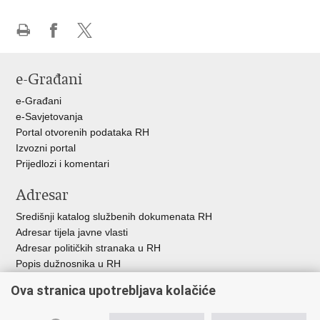
Ispiši
Podijeli
Podijeli
stranicu
na
na
e-Građani
Facebooku
X-
u
e-Građani
e-Savjetovanja
Portal otvorenih podataka RH
Izvozni portal
Prijedlozi i komentari
Adresar
Središnji katalog službenih dokumenata RH
Adresar tijela javne vlasti
Adresar političkih stranaka u RH
Popis dužnosnika u RH
Besplatni telefoni javne uprave
Ova stranica upotrebljava kolačiće
Pozivi za žurnu pomoć