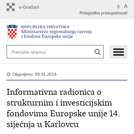
Preskoči
A
A
na
Prilagodba pristupačnosti
glavni
sadržaj
Objavljeno: 09.01.2014.
Informativna radionica o
strukturnim i investicijskim
fondovima Europske unije 14.
siječnja u Karlovcu