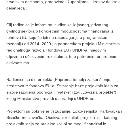
hrvatskim općinama, gradovima i županijama – izazov do kraja
desetljeća“.
Cilj radionice je informirati sudionike iz javnog, privatnog i
civilnog sektora o konkretnim mogućnostima financiranja iz
fondova EU koje će biti na raspolaganju u programskom
razdoblju od 2014.-2020.; o partnerskom projektu Ministarstva
regionalnoga razvoja i fondova EU i UNDP-a, njegovim
ciljevima i očekivanim rezultatima; te o potrebnim pripremnim
aktivnostima.
Radionice su dio projekta „Priprema temelja za korištenje
sredstava iz fondova EU-a: Stvaranje baze projektnih ideja za
slabije razvijena područja Hrvatske“ (tzv. „Lovci na projekte“)
kojeg Ministarstvo provodi u suradnji s UNDP-om.
Projektom su pokrivene tri županije: Ličko-senjska, Karlovačka i
Sisačko-moslavačka. Očekivani rezultati projekta su: katalog
projektnih ideja za projekte koji bi se mogli financirati iz