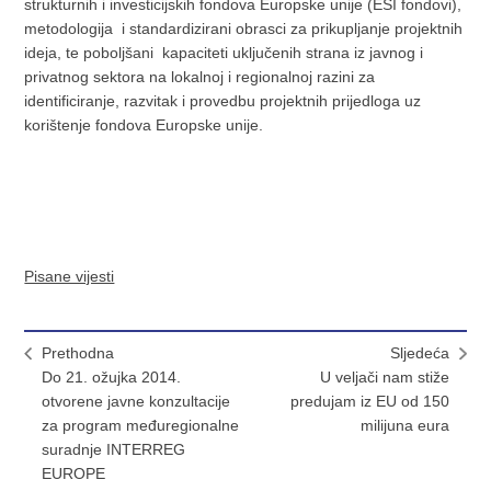
strukturnih i investicijskih fondova Europske unije (ESI fondovi),
metodologija i standardizirani obrasci za prikupljanje projektnih
ideja, te poboljšani kapaciteti uključenih strana iz javnog i
privatnog sektora na lokalnoj i regionalnoj razini za
identificiranje, razvitak i provedbu projektnih prijedloga uz
korištenje fondova Europske unije.
Pisane vijesti
Prethodna
Sljedeća
Do 21. ožujka 2014.
U veljači nam stiže
otvorene javne konzultacije
predujam iz EU od 150
za program međuregionalne
milijuna eura
suradnje INTERREG
EUROPE