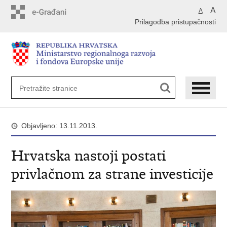
Preskoči
A
A
na
Prilagodba pristupačnosti
glavni
sadržaj
Objavljeno: 13.11.2013.
Hrvatska nastoji postati
privlačnom za strane investicije