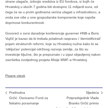
strane ulagače, izdvojio sredstva iz EU fondova, iz kojih će
Hrvatskoj u idućih 7 godina biti dostupno 11 milijardi eura, od
čega će se u prvim godinama većina ulagati u infrastrukturu, a
onda sve više u one gospodarske komponente koje najviše
doprinose konkurentnosti.
Govoreći o svrsi današnje konferencije guverner HNB-a Boris
Vujčič je kazao da bi trebala potaknuti raspravu i 'demistificirati'
pojam strukturnih reformi, koje su Hrvatskoj nužne kako bi se
'otključao' potencijal održivog razvoja zemlje, za što su
investicije ključne, što je prepoznato i u izjavi objavljenoj nakon
završetka ovotjednog posjeta Misije MMF-a Hrvatskoj.
Pisane vijesti
Prethodna
Sljedeća
Grčić: Osnivamo Fond za
Potpredsjednik Vlade
fiskalno poravnanje
Branko Grčić primio