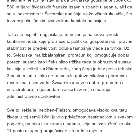
580 milijardi švicarskih franaka izravnih stranih ulaganja, ali i da
se u inozemstvo iz Švicarske godišnje ulaže višestruko više, što
tu zemlju čini šestim izvoznikom kapitala na svijetu.
Takav je uspjeh, naglasila je, temeljen je na inovativnosti i
konkurentnosti, koje proizlaze iz političke, gospodarske i pravne
stabilnosti te predvidivosti odluka tamošnje vlade za tvrtke. Uz
to, Švicarska ima izbalansirani proračun koji omogućuje dobar
porezni sustav, kao i fleksibilno tržište rada te obrazovni sustav
koji nije u koliziji s tržištem rada, zbog čega je bez posla tek oko
3 posto mladih. Iako ne raspolaže gotovo nikakvim prirodnim
resursima, osim vode, Švicarska ima vrlo dobru prometnu i IT
infrastrukturu, a gospodarstvenici tu zemlju smatraju
administrativno učinkovitom.
Sve to, rekla je Ineichen-Fleisch, omogućava visoku kvalitetu
života u toj zemlji i čini ju vrlo privlačnom destinacijom u svakom
pogledu, pa tako i za strana ulaganja, koja su 'zaslužna' za oko
11 posto ukupnog broja švicarskih radnih mjesta.