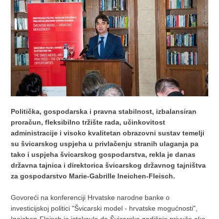
Politička, gospodarska i pravna stabilnost, izbalansiran
proračun, fleksibilno tržište rada, učinkovitost
administracije i visoko kvalitetan obrazovni sustav temelji
su švicarskog uspjeha u privlačenju stranih ulaganja pa
tako i uspjeha švicarskog gospodarstva, rekla je danas
državna tajnica i direktorica švicarskog državnog tajništva
za gospodarstvo Marie-Gabrille Ineichen-Fleisch.
Govoreći na konferenciji Hrvatske narodne banke o
investicijskoj politici "Švicarski model - hrvatske mogućnosti",
Ineichen-Fleisch je istaknula da Švicarska godišnje privuče oko