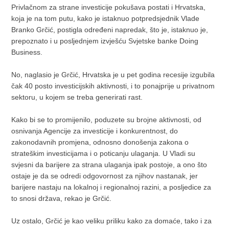
Privlačnom za strane investicije pokušava postati i Hrvatska,
koja je na tom putu, kako je istaknuo potpredsjednik Vlade
Branko Grčić, postigla određeni napredak, što je, istaknuo je,
prepoznato i u posljednjem izvješću Svjetske banke Doing
Business.
No, naglasio je Grčić, Hrvatska je u pet godina recesije izgubila
čak 40 posto investicijskih aktivnosti, i to ponajprije u privatnom
sektoru, u kojem se treba generirati rast.
Kako bi se to promijenilo, poduzete su brojne aktivnosti, od
osnivanja Agencije za investicije i konkurentnost, do
zakonodavnih promjena, odnosno donošenja zakona o
strateškim investicijama i o poticanju ulaganja. U Vladi su
svjesni da barijere za strana ulaganja ipak postoje, a ono što
ostaje je da se odredi odgovornost za njihov nastanak, jer
barijere nastaju na lokalnoj i regionalnoj razini, a posljedice za
to snosi država, rekao je Grčić.
Uz ostalo, Grčić je kao veliku priliku kako za domaće, tako i za