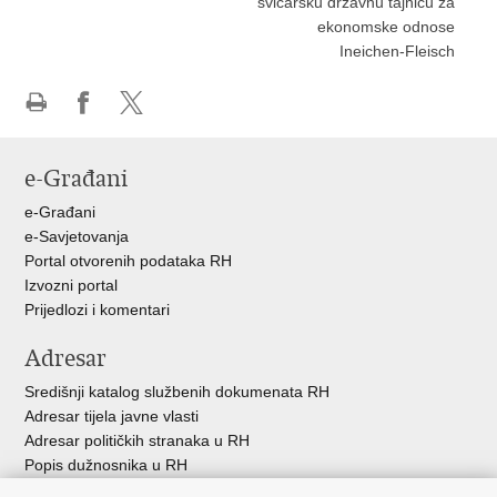
švicarsku državnu tajnicu za
ekonomske odnose
Ineichen-Fleisch
Ispiši
Podijeli
Podijeli
stranicu
na
na
e-Građani
Facebooku
X-
u
e-Građani
e-Savjetovanja
Portal otvorenih podataka RH
Izvozni portal
Prijedlozi i komentari
Adresar
Središnji katalog službenih dokumenata RH
Adresar tijela javne vlasti
Adresar političkih stranaka u RH
Popis dužnosnika u RH
Besplatni telefoni javne uprave