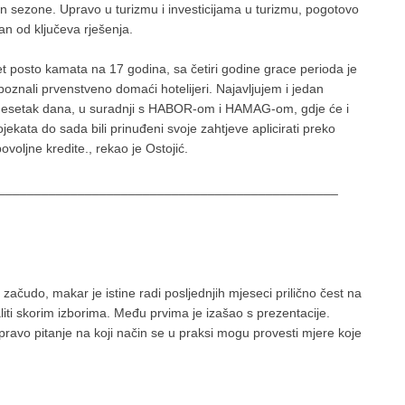
 van sezone. Upravo u turizmu i investicijama u turizmu, pogotovo
dan od ključeva rješenja.
pet posto kamata na 17 godina, sa četiri godine grace perioda je
epoznali prvenstveno domaći hotelijeri. Najavljujem i jedan
desetak dana, u suradnji s HABOR-om i HAMAG-om, gdje će i
ojekata do sada bili prinuđeni svoje zahtjeve aplicirati preko
ovoljne kredite., rekao je Ostojić.
_______________________________________________
začudo, makar je istine radi posljednjih mjeseci prilično čest na
iti skorim izborima. Među prvima je izašao s prezentacije.
pravo pitanje na koji način se u praksi mogu provesti mjere koje