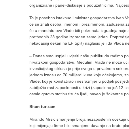
organizirane i panel-diskusije s poduzetnicima. Najčeš
To je posebno istaknuo i ministar gospodarstva Ivan V
će se znati osoba, imenom i prezimenom, zadužena za 
će u mandatu ove Vlade biti pokrenuta izgradnja najma
prethodnih 23 godine izgrađen samo jedan. Potpredsj
nekadašnji dekan na EF Split) naglasio je i da Vlada ne
– Danas smo uspjeli uvjeriti našu publiku da radimo p
hrvatskom gospodarstvu. Međutim, Vlada ne može učini
investicijskog ciklusa je prije svega u privatnom sektoru
jednom iznosu od 70 milijardi kuna koje očekujemo, zna 
Vlade, koji je konstatirao i nesrazmjer u podjeli posljed
zabilježio rast zaposlenosti u krizi (zaposleno još 12 t
ostalo gotovo stotinu tisuća ljudi, naveo je šokantne p
Bitan turizam
Mirando Mrsić smanjenje broja nezaposlenih očekuje u
koji mijenjaju firme bilo smanjeno davanje na bruto pla