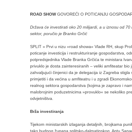
ROAD SHOW
GOVOREĆI O POTICANJU GOSPODARST
Država će investirati oko 20 milijardi, a u iznosu od 70 
sektor, poručio je Branko Grčić
SPLIT » Prvi u nizu »road showa« Vlade RH, skup ProI
poticanje investicija i restrukturiranje gospodarstva, 
potpredsjednika Vlade Branka Grčića te ministara Ivan
privuklo je dosta zainteresiranih – veliki amfiteatar bi
zahvaljujući činjenici da je delegacija iz Zagreba stig
primjetiti i da većina u amfiteatru i u zgradi Ekonomsk
realnog sektora gospodarstva (kojima je zapravo i namij
malobrojnim poduzetnicima »provuklo« se nekoliko pred
odvjetništva.
Brža investiranja
Tijekom ministarskih izlaganja detaljnih, brojkama puni
tako budnog župana splitsko-dalmatinskog, Antu Sana