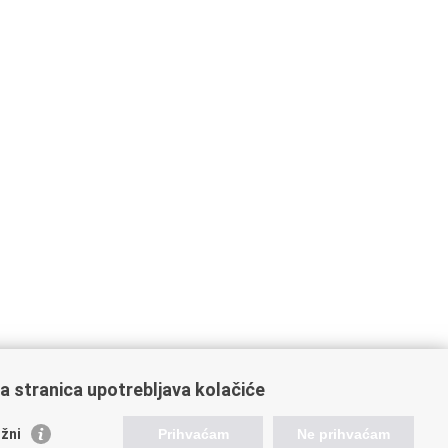
a stranica upotrebljava kolačiće
žni
Prihvaćam
Ne prihvaćam