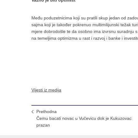
Važno je biti optimist
Među poduzetnicima koji su pratili skup jedan od zadovol
sajma koji je također pokrenuo multimilijunski težak tur
mjere dobrodošle te da osobno ima izvrsnu suradnju s
na temeljima optimizma u rast i razvoj i banke i invest
Vijesti iz medija
Prethodna
Čemu bacati novac u Vučevicu dok je Kukuzovac
prazan