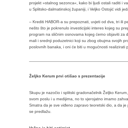
projekt »stalnog sezonca«, kako bi ljudi ostali raditi i
u Splitsko-dalmatinskoj županiji, i Veljko Ostojić vidi je
– Krediti HABOR-a su prepoznati, uvjeti od dva, tri ili 
nešto što je pokrenulo investicijski interes kojeg su pr
program na sličnim osnovama kojeg ćemo objaviti za 
mali i srednji poduzetnici koji su zbog obujma svojih pr
poslovnih banaka, i oni će biti u mogućnosti realizirati p
___________________________________________
Željko Kerum prvi otišao s prezentacije
Skupu je nazočio i splitski gradonačelnik Željko Kerum, 
svom poslu i u medijima, no to vjerojatno imamo zahval
Smatra da je sve viđeno zapravo teoretski dio, a da je 
se predlažu.