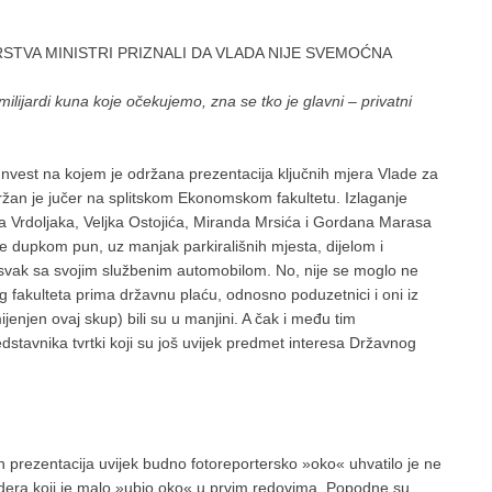
VA MINISTRI PRIZNALI DA VLADA NIJE SVEMOĆNA
milijardi kuna koje očekujemo, zna se tko je glavni – privatni
nvest na kojem je održana prezentacija ključnih mjera Vlade za
održan je jučer na splitskom Ekonomskom fakultetu. Izlaganje
a Vrdoljaka, Veljka Ostojića, Miranda Mrsića i Gordana Marasa
o je dupkom pun, uz manjak parkirališnih mjesta, dijelom i
la svak sa svojim službenim automobilom. No, nije se moglo ne
og fakulteta prima državnu plaću, odnosno poduzetnici i oni iz
enjen ovaj skup) bili su u manjini. A čak i među tim
stavnika tvrtki koji su još uvijek predmet interesa Državnog
h prezentacija uvijek budno fotoreportersko »oko« uhvatilo je ne
dera koji je malo »ubio oko« u prvim redovima. Popodne su