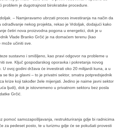
ći problem je dugotrajnost birokratske procedure.
rdoljak. – Namjeravamo ubrzati proces investiranja na način da
odrađivanje nekog projekta, rekao je Vrdoljak, dodajući kako
nje četiri nova proizvodna pogona u energetici, dok je u
ednik Vlade Branko Grčić je na domaćem terenu (kao
 može učiniti sve.
oteze sustavno i smišljeno, kao pravi odgovor na probleme u
ti sve. Ključ gospodarskog oporavka i pokretanja novog
. U ovoj godini država će investirati oko 20 milijardi kuna, a u
se tko je glavni – to je privatni sektor, smatra potpredsjednik
ica krize koji također žele mijenjati. Jedino je naime javni sektor
isuća ljudi), dok je istovremeno u privatnom sektoru bez posla
odatke Grčić.
z pomoć samozapošljavanja, restrukturiranja gdje bi radnicima
će za pedeset posto, te u turizmu gdje će se pokušati provesti