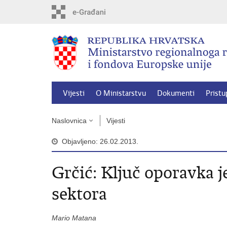
Preskoči
na
glavni
sadržaj
Vijesti
O Ministarstvu
Dokumenti
Pristu
Naslovnica
Vijesti
Objavljeno: 26.02.2013.
Grčić: Ključ oporavka 
sektora
Mario Matana