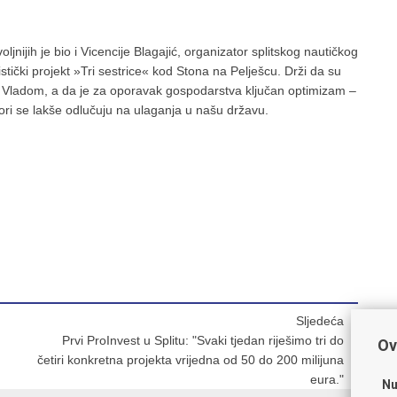
jnijih je bio i Vicencije Blagajić, organizator splitskog nautičkog
istički projekt »Tri sestrice« kod Stona na Pelješcu. Drži da su
 Vladom, a da je za oporavak gospodarstva ključan optimizam –
itori se lakše odlučuju na ulaganja u našu državu.
Sljedeća
Prvi ProInvest u Splitu: "Svaki tjedan riješimo tri do
Ov
četiri konkretna projekta vrijedna od 50 do 200 milijuna
eura."
Nu