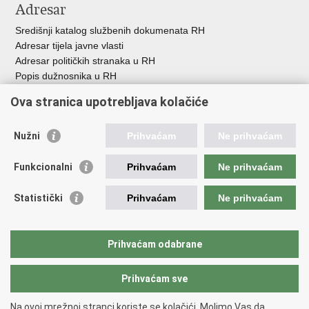
Adresar
Središnji katalog službenih dokumenata RH
Adresar tijela javne vlasti
Adresar političkih stranaka u RH
Popis dužnosnika u RH
Besplatni telefoni javne uprave
Ova stranica upotrebljava kolačiće
Pozivi za žurnu pomoć
Važne poveznice
Nužni
Prihvaćam
Ne prihvaćam
Vlada Republike H
rvatske
Funkcionalni
Prihvaćam
Ne prihvaćam
Strukturni i investicijski fondovi
Središnja agencija za financiranje i ugovaranje
Statistički
Prihvaćam
Ne prihvaćam
Predstavništvo Europske komisije u Hrvatskoj
Europska komisija
Europski parlament
Prihvaćam odabrane
Prihvaćam sve
Povratak na vrh
Copyright © 2026 Ministarstvo regionalnoga razvoja i fondova Europske
Na ovoj mrežnoj stranci koriste se kolačići. Molimo Vas da