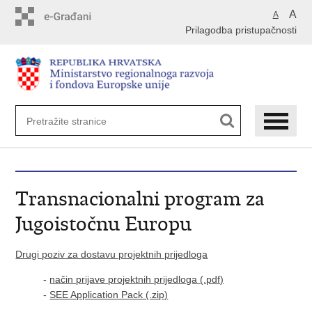
Preskoči
A
A
na
Prilagodba pristupačnosti
glavni
sadržaj
Transnacionalni program za
Jugoistočnu Europu
Drugi poziv za dostavu projektnih prijedloga
-
način prijave projektnih prijedloga (.pdf)
-
SEE Application Pack (.zip)