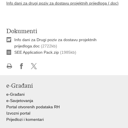
Info dani za drugi poziv za dostavu projektnih prijedloga (.doc)
Dokumenti
Info dani za Drugi poziv za dostavu projektnih
prijedloga.doc
(2722kb)
SEE Application Pack.zip
(1985kb)
Ispiši
Podijeli
Podijeli
stranicu
na
na
e-Građani
Facebooku
X-
u
e-Građani
e-Savjetovanja
Portal otvorenih podataka RH
Izvozni portal
Prijedlozi i komentari