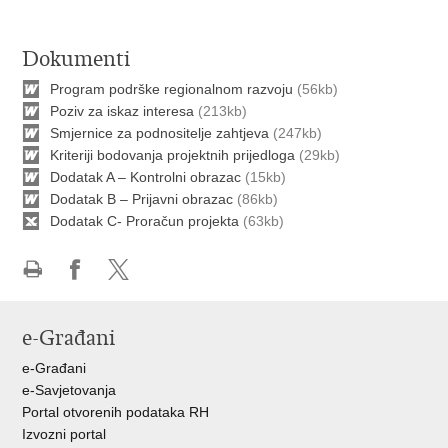
Dokumenti
Program podrške regionalnom razvoju
(56kb)
Poziv za iskaz interesa
(213kb)
Smjernice za podnositelje zahtjeva
(247kb)
Kriteriji bodovanja projektnih prijedloga
(29kb)
Dodatak A – Kontrolni obrazac
(15kb)
Dodatak B – Prijavni obrazac
(86kb)
Dodatak C- Proračun projekta
(63kb)
Ispiši
Podijeli
Podijeli
stranicu
na
na
e-Građani
Facebooku
X-
u
e-Građani
e-Savjetovanja
Portal otvorenih podataka RH
Izvozni portal