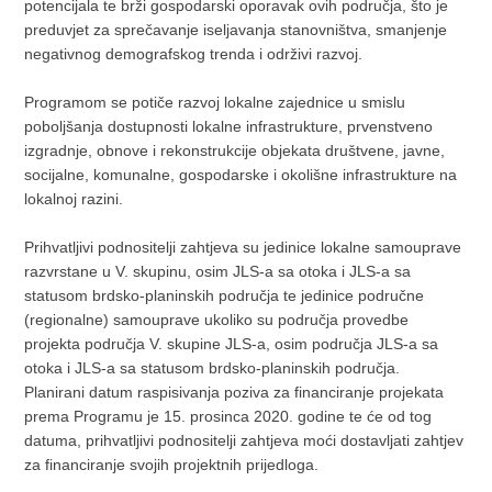
potencijala te brži gospodarski oporavak ovih područja, što je
preduvjet za sprečavanje iseljavanja stanovništva, smanjenje
negativnog demografskog trenda i održivi razvoj.
Programom se potiče razvoj lokalne zajednice u smislu
poboljšanja dostupnosti lokalne infrastrukture, prvenstveno
izgradnje, obnove i rekonstrukcije objekata društvene, javne,
socijalne, komunalne, gospodarske i okolišne infrastrukture na
lokalnoj razini.
Prihvatljivi podnositelji zahtjeva su jedinice lokalne samouprave
razvrstane u V. skupinu, osim JLS-a sa otoka i JLS-a sa
statusom brdsko-planinskih područja te jedinice područne
(regionalne) samouprave ukoliko su područja provedbe
projekta područja V. skupine JLS-a, osim područja JLS-a sa
otoka i JLS-a sa statusom brdsko-planinskih područja.
Planirani datum raspisivanja poziva za financiranje projekata
prema Programu je 15. prosinca 2020. godine te će od tog
datuma, prihvatljivi podnositelji zahtjeva moći dostavljati zahtjev
za financiranje svojih projektnih prijedloga.