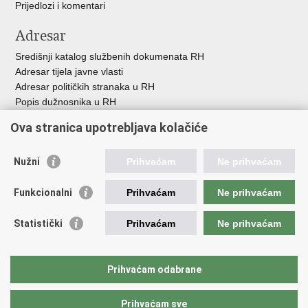
Prijedlozi i komentari
Adresar
Središnji katalog službenih dokumenata RH
Adresar tijela javne vlasti
Adresar političkih stranaka u RH
Popis dužnosnika u RH
Besplatni telefoni javne uprave
Ova stranica upotrebljava kolačiće
Pozivi za žurnu pomoć
Važne poveznice
Nužni
Prihvaćam
Ne prihvaćam
Vlada Republike H
rvatske
Funkcionalni
Prihvaćam
Ne prihvaćam
Strukturni i investicijski fondovi
Središnja agencija za financiranje i ugovaranje
Statistički
Prihvaćam
Ne prihvaćam
Predstavništvo Europske komisije u Hrvatskoj
Europska komisija
Europski parlament
Prihvaćam odabrane
Prihvaćam sve