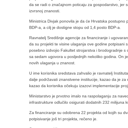
da se radi o značajnom poticaju za gospodarstvo, jer
izvrsnoj znanosti.
Ministrica Divjak ponovila je da će Hrvatska postupno p
BDP-a, a cilj je dostigne stopu od 1,4 posto BDP-a.
Ravnatelj Središnje agencije za financiranje i ugovaran
da su projekti te visine ulaganja ove godine potpisani
posebno izdvojio Fakultet strojarstva i brodogradnje 
sa sedam ugovora u posljednjih nekoliko godina. On je 
novih ulaganja u znanost.
U ime korisnika sredstava zahvalio je ravnatelj Instituta
dalje podržavati znanstvene institucije, kazao da je za 
kazao da korisnika očekuju izazovi implementacije proj
Ministarstvo je prvotno imalo na raspolaganju za navede
infrastrukture odlučilo osigurati dodatnih 232 milijuna 
Za financiranje su odobrena 22 projekta od kojih su d
potpisivanje još tri projekta, rečeno je.