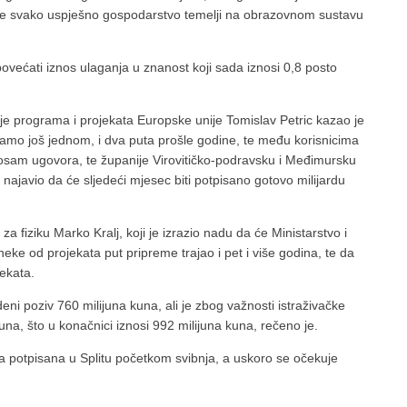
 se svako uspješno gospodarstvo temelji na obrazovnom sustavu
ovećati iznos ulaganja u znanost koji sada iznosi 0,8 posto
je programa i projekata Europske unije ​Tomislav Petric kazao je
 samo još jednom, i dva puta prošle godine, te među korisnicima
s osam ugovora, te županije Virovitičko-podravsku i Međimursku
najavio da će sljedeći mjesec biti potpisano gotovo milijardu
 za fiziku Marko Kralj, koji je izrazio nadu da će Ministarstvo i
neke od projekata put pripreme trajao i pet i više godina, te da
ekata.
ni poziv 760 milijuna kuna, ali je zbog važnosti istraživačke
kuna, što u konačnici iznosi 992 milijuna kuna, rečeno je.
va potpisana u Splitu početkom svibnja, a uskoro se očekuje