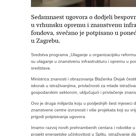
Sedamnaest ugovora o dodjeli bespovra
u vrhunsku opremu i znanstvenu infra
fondova, svečano je potpisano u poned
u Zagrebu.
Sredstva programa „Ulaganje u organizacijsku reformu i 
su ulaganje u znanstvenu infrastrukturu i opremu u poslje
sredstava.
Ministrica znanosti i obrazovanja Blaženka Divjak česti
iskorak u istraživanjima, privlačnosti za mlade istraži
gospodarskim sektorom, uključujući i privlačenje znanstv
Ovo je druga milijarda koju u posljednjih šest mjeseci
znanstvene centre izvrsnosti i više projekata koji su vri
prigodi potpisivanja ugovora.
Imamo razvoj novih prehrambenih centara i robotike u 
projekt energetske učinkovitost u Splitu, istraživanje di