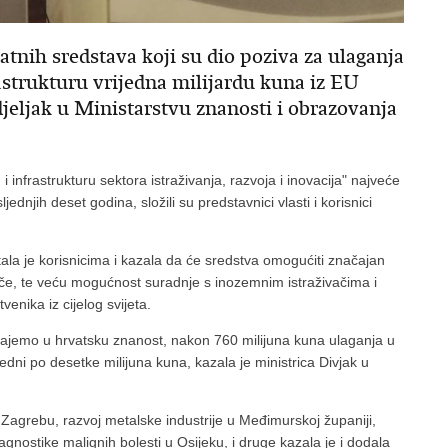
tnih sredstava koji su dio poziva za ulaganja
strukturu vrijedna milijardu kuna iz EU
jeljak u Ministarstvu znanosti i obrazovanja
infrastrukturu sektora istraživanja, razvoja i inovacija" najveće
dnjih deset godina, složili su predstavnici vlasti i korisnici
tala je korisnicima i kazala da će sredstva omogućiti značajan
vače, te veću mogućnost suradnje s inozemnim istraživačima i
enika iz cijelog svijeta.
 dajemo u hrvatsku znanost, nakon 760 milijuna kuna ulaganja u
jedni po desetke milijuna kuna, kazala je ministrica Divjak u
Zagrebu, razvoj metalske industrije u Međimurskoj županiji,
jagnostike malignih bolesti u Osijeku, i druge kazala je i dodala