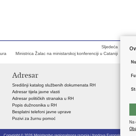
Sljedeća
Ov
eura
Ministrica Žalac na ministarskoj konferenciji u Cataniji
Nu
Adresar
V
Fu
Središnji katalog službenih dokumenata RH
Vla
St
Adresar tijela javne vlasti
Str
Adresar političkih stranaka u RH
Sre
Popis dužnosnika u RH
Pre
Besplatni telefoni javne uprave
Eur
Pozivi za žurnu pomoć
Eur
Na 
Oba
Copyright © 2026 Ministarstvo regionalnoga razvoja i fondova Europske unije.