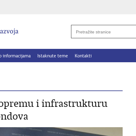
p informacijama
Istaknute teme
Kontakti
 opremu i infrastrukturu
ondova