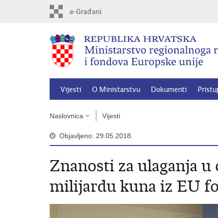
Preskoči
na
glavni
sadržaj
Vijesti
O Ministarstvu
Dokumenti
Pristu
Naslovnica
Vijesti
Objavljeno: 29.05.2018.
Znanosti za ulaganja u
milijardu kuna iz EU f