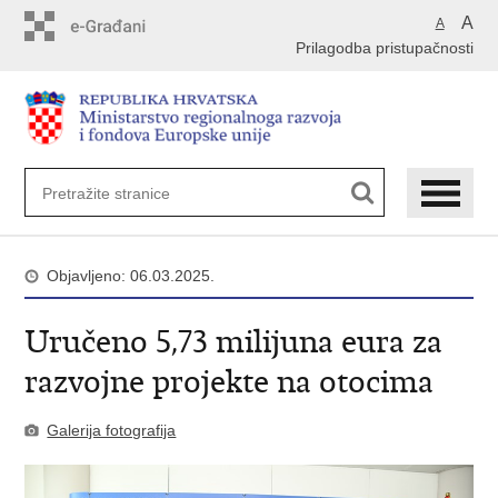
Preskoči
A
A
na
Prilagodba pristupačnosti
glavni
sadržaj
Objavljeno: 06.03.2025.
Uručeno 5,73 milijuna eura za
razvojne projekte na otocima
Galerija fotografija