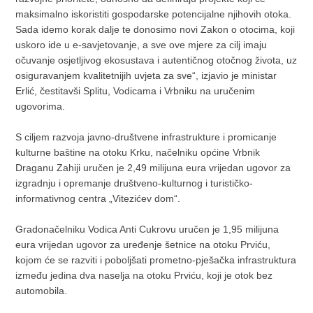
maksimalno iskoristiti gospodarske potencijalne njihovih otoka.
Sada idemo korak dalje te donosimo novi Zakon o otocima, koji
uskoro ide u e-savjetovanje, a sve ove mjere za cilj imaju
očuvanje osjetljivog ekosustava i autentičnog otočnog života, uz
osiguravanjem kvalitetnijih uvjeta za sve“, izjavio je ministar
Erlić, čestitavši Splitu, Vodicama i Vrbniku na uručenim
ugovorima.
S ciljem razvoja javno-društvene infrastrukture i promicanje
kulturne baštine na otoku Krku, načelniku općine Vrbnik
Draganu Zahiji uručen je 2,49 milijuna eura vrijedan ugovor za
izgradnju i opremanje društveno-kulturnog i turističko-
informativnog centra „Vitezićev dom“.
Gradonačelniku Vodica Anti Cukrovu uručen je 1,95 milijuna
eura vrijedan ugovor za uređenje šetnice na otoku Prviću,
kojom će se razviti i poboljšati prometno-pješačka infrastruktura
između jedina dva naselja na otoku Prviću, koji je otok bez
automobila.