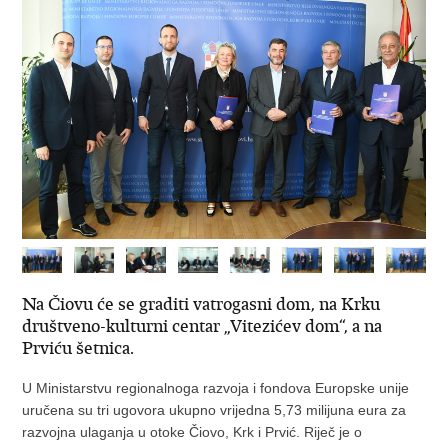
Na Čiovu će se graditi vatrogasni dom, na Krku
društveno-kulturni centar „Vitezićev dom“, a na
Prviću šetnica.
U Ministarstvu regionalnoga razvoja i fondova Europske unije
uručena su tri ugovora ukupno vrijedna 5,73 milijuna eura za
razvojna ulaganja u otoke Čiovo, Krk i Prvić. Riječ je o