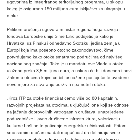
ugovorima iz Integriranog teritorijalnog programa, u sklopu
kojeg je osigurano 150 milijuna eura isključivo za ulaganja u
otoke.
Prilikom uručenja ugovora ministar regionalnoga razvoja i
fondova Europske unije Šime Erlić podsjetio je kako je
Hrvatska, uz Finsku i odnedavno Škotsku, jedina zemlja u
Europi koja ima posebno otočno zakonodavstvo, čime
potvrđujemo kako otoke smatramo područjima od najvišeg
nacionalnog značaja. Tako je u mandatu ove Vlade u otoke
uloženo preko 3,5 milijuna eura, a uskoro će biti donesen i novi
Zakon o otocima kojim će biti osnažene postojeće te uvedene
nove mjere za stvaranje održivih i pametnih otoka.
„Kroz ITP za otoke financirat ćemo više od 80 kapitalnih,
razvojnih projekata na otocima, uključujući one koji se odnose
na jačanje dobrovoljnih vatrogasnih društava, unaprijeđene
poduzetničke i javno društvene infrastrukture, valorizaciju
kulturne baštine te poticanje energetske učinkovitosti. Pritom
smo samim otočanima dali mogućnost da definiraju svoje
razvojne prioritete, odnosno da definiraju projekte koji će