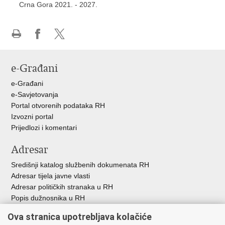
Crna Gora 2021. - 2027.
Ispiši
Podijeli
Podijeli
stranicu
na
na
e-Građani
Facebooku
X-
u
e-Građani
e-Savjetovanja
Portal otvorenih podataka RH
Izvozni portal
Prijedlozi i komentari
Adresar
Središnji katalog službenih dokumenata RH
Adresar tijela javne vlasti
Adresar političkih stranaka u RH
Popis dužnosnika u RH
Besplatni telefoni javne uprave
Ova stranica upotrebljava kolačiće
Pozivi za žurnu pomoć