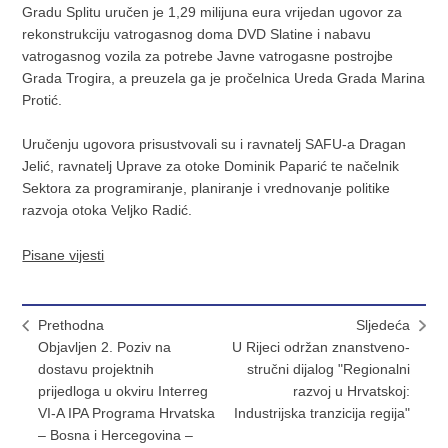
Gradu Splitu uručen je 1,29 milijuna eura vrijedan ugovor za
rekonstrukciju vatrogasnog doma DVD Slatine i nabavu
vatrogasnog vozila za potrebe Javne vatrogasne postrojbe
Grada Trogira, a preuzela ga je pročelnica Ureda Grada Marina
Protić.
Uručenju ugovora prisustvovali su i ravnatelj SAFU-a Dragan
Jelić, ravnatelj Uprave za otoke Dominik Paparić te načelnik
Sektora za programiranje, planiranje i vrednovanje politike
razvoja otoka Veljko Radić.
Pisane vijesti
Prethodna
Sljedeća
Objavljen 2. Poziv na
U Rijeci održan znanstveno-
dostavu projektnih
stručni dijalog "Regionalni
prijedloga u okviru Interreg
razvoj u Hrvatskoj:
VI-A IPA Programa Hrvatska
Industrijska tranzicija regija"
– Bosna i Hercegovina –