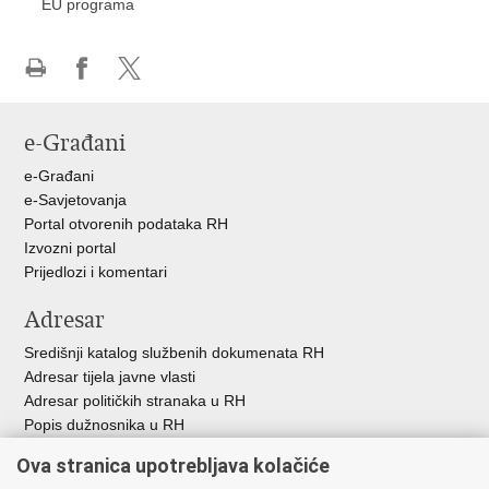
EU programa
Ispiši
Podijeli
Podijeli
stranicu
na
na
e-Građani
Facebooku
X-
u
e-Građani
e-Savjetovanja
Portal otvorenih podataka RH
Izvozni portal
Prijedlozi i komentari
Adresar
Središnji katalog službenih dokumenata RH
Adresar tijela javne vlasti
Adresar političkih stranaka u RH
Popis dužnosnika u RH
Besplatni telefoni javne uprave
Ova stranica upotrebljava kolačiće
Pozivi za žurnu pomoć