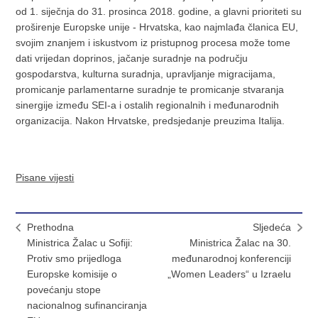
od 1. siječnja do 31. prosinca 2018. godine, a glavni prioriteti su
proširenje Europske unije - Hrvatska, kao najmlađa članica EU,
svojim znanjem i iskustvom iz pristupnog procesa može tome
dati vrijedan doprinos, jačanje suradnje na području
gospodarstva, kulturna suradnja, upravljanje migracijama,
promicanje parlamentarne suradnje te promicanje stvaranja
sinergije između SEI-a i ostalih regionalnih i međunarodnih
organizacija. Nakon Hrvatske, predsjedanje preuzima Italija.
Pisane vijesti
Prethodna
Sljedeća
Ministrica Žalac u Sofiji:
Ministrica Žalac na 30.
Protiv smo prijedloga
međunarodnoj konferenciji
Europske komisije o
„Women Leaders“ u Izraelu
povećanju stope
nacionalnog sufinanciranja