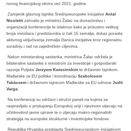
novog financijskog okvira već 2021. godine.
Zamjenik glavnog tajnika Srednjoeuropske inicijative
Antal
Nicoletti
zahvalio je ministrici Žalac na domaćinstvu i
organizaciji konferencije te istaknuo kako je prisustvo velikog
broja ministara i predstavnika iz čak 15 zemalja, dokaz porasta
aktivnog uključivanja zemalja članica inicijative kroz regionalnu
suradnju i rad na zajedničkim ciljevima.
Nakon ministarskog sastanka, ministrica Žalac održala je
bilateralne sastanke s ministrom za investicije i gospodarski
razvoje Poljske
Jerzyem Kwiecinskim
te državnim tajnikom
Mađarske za EU politike i koordinaciju
Szabolcsom
Takácsem
i državnom tajnicom Mađarske za EU odnose
Judit
Varga.
Na konferenciji su održani i stručni paneli na kojima se
raspravljalo o pristupanju Europskoj uniji i njezinom utjecaju na
učinkovitost javne uprave te o utjecaju makro-regionalnih
strategija na europske strukturne i investicijske fondove.
Republika Hrvatska predsjeda Srednjoeuropskom inicijativom