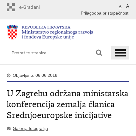
Preskoči
A
A
na
Prilagodba pristupačnosti
glavni
sadržaj
Objavljeno: 06.06.2018.
U Zagrebu održana ministarska
konferencija zemalja članica
Srednjoeuropske inicijative
Galerija fotografija