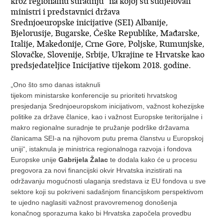
kroz regionalnu suradnju“ na kojoj su sudjelovali
ministri i predstavnici država
Srednjoeuropske inicijative (SEI) Albanije,
Bjelorusije, Bugarske, Češke Republike, Mađarske,
Italije, Makedonije, Crne Gore, Poljske, Rumunjske,
Slovačke, Slovenije, Srbije, Ukrajine te Hrvatske kao
predsjedateljice Inicijative tijekom 2018. godine.
„Ono što smo danas istaknuli
tijekom ministarske konferencije su prioriteti hrvatskog
presjedanja Srednjoeuropskom inicijativom, važnost kohezijske
politike za države članice, kao i važnost Europske teritorijalne i
makro regionalne suradnje te pružanje podrške državama
članicama SEI-a na njihovom putu prema članstvu u Europskoj
uniji“, istaknula je ministrica regionalnoga razvoja i fondova
Europske unije
Gabrijela Žalac
te dodala kako će u procesu
pregovora za novi financijski okvir Hrvatska inzistirati na
održavanju mogućnosti ulaganja sredstava iz EU fondova u sve
sektore koji su pokriveni sadašnjom financijskom perspektivom
te ujedno naglasiti važnost pravovremenog donošenja
konačnog sporazuma kako bi Hrvatska započela provedbu