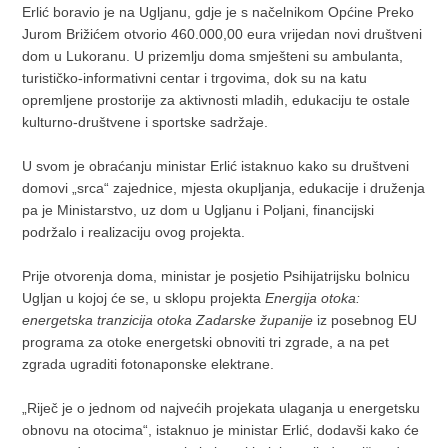
Erlić boravio je na Ugljanu, gdje je s načelnikom Općine Preko
Jurom Brižićem otvorio 460.000,00 eura vrijedan novi društveni
dom u Lukoranu. U prizemlju doma smješteni su ambulanta,
turističko-informativni centar i trgovima, dok su na katu
opremljene prostorije za aktivnosti mladih, edukaciju te ostale
kulturno-društvene i sportske sadržaje.
U svom je obraćanju ministar Erlić istaknuo kako su društveni
domovi „srca“ zajednice, mjesta okupljanja, edukacije i druženja
pa je Ministarstvo, uz dom u Ugljanu i Poljani, financijski
podržalo i realizaciju ovog projekta.
Prije otvorenja doma, ministar je posjetio Psihijatrijsku bolnicu
Ugljan u kojoj će se, u sklopu projekta
Energija otoka:
energetska tranzicija otoka Zadarske županije
iz posebnog EU
programa za otoke energetski obnoviti tri zgrade, a na pet
zgrada ugraditi fotonaponske elektrane.
„Riječ je o jednom od najvećih projekata ulaganja u energetsku
obnovu na otocima“, istaknuo je ministar Erlić, dodavši kako će