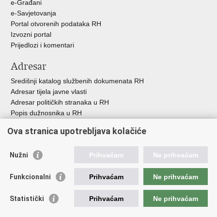
e-Građani
e-Savjetovanja
Portal otvorenih podataka RH
Izvozni portal
Prijedlozi i komentari
Adresar
Središnji katalog službenih dokumenata RH
Adresar tijela javne vlasti
Adresar političkih stranaka u RH
Popis dužnosnika u RH
Besplatni telefoni javne uprave
Ova stranica upotrebljava kolačiće
Pozivi za žurnu pomoć
Važne poveznice
Nužni
Prihvaćam
Ne prihvaćam
Vlada Republike H
rvatske
Funkcionalni
Prihvaćam
Ne prihvaćam
Strukturni i investicijski fondovi
Središnja agencija za financiranje i ugovaranje
Statistički
Prihvaćam
Ne prihvaćam
Predstavništvo Europske komisije u Hrvatskoj
Europska komisija