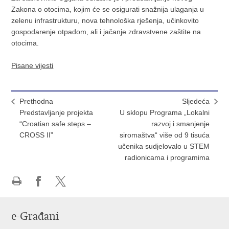
Zakona o otocima, kojim će se osigurati snažnija ulaganja u
zelenu infrastrukturu, nova tehnološka rješenja, učinkovito
gospodarenje otpadom, ali i jačanje zdravstvene zaštite na
otocima.
Pisane vijesti
Prethodna
Sljedeća
Predstavljanje projekta
U sklopu Programa „Lokalni
“Croatian safe steps –
razvoj i smanjenje
CROSS II”
siromaštva“ više od 9 tisuća
učenika sudjelovalo u STEM
radionicama i programima
Ispiši
Podijeli
Podijeli
stranicu
na
na
e-Građani
Facebooku
X-
u