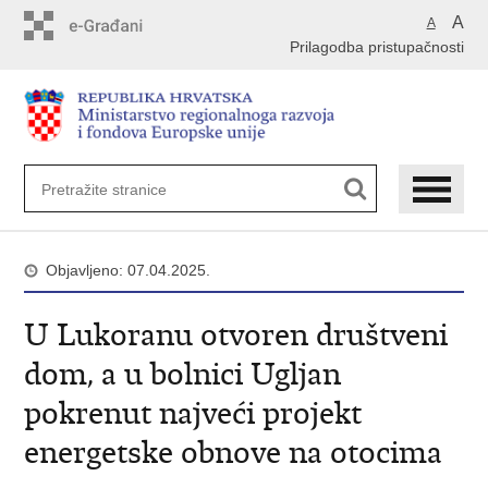
Preskoči
A
A
na
Prilagodba pristupačnosti
glavni
sadržaj
Objavljeno: 07.04.2025.
U Lukoranu otvoren društveni
dom, a u bolnici Ugljan
pokrenut najveći projekt
energetske obnove na otocima