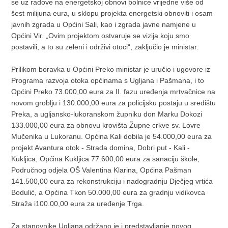
se uz radove na energetskoj obnovi bolnice vrijedne više od
šest milijuna eura, u sklopu projekta energetski obnoviti i osam
javnih zgrada u Općini Sali, kao i zgrada javne namjene u
Općini Vir. „Ovim projektom ostvaruje se vizija koju smo
postavili, a to su zeleni i održivi otoci“, zaključio je ministar.
Prilikom boravka u Općini Preko ministar je uručio i ugovore iz
Programa razvoja otoka općinama s Ugljana i Pašmana, i to
Općini Preko 73.000,00 eura za II. fazu uređenja mrtvačnice na
novom groblju i 130.000,00 eura za policijsku postaju u središtu
Preka, a ugljansko-lukoranskom župniku don Marku Dokozi
133.000,00 eura za obnovu krovišta Župne crkve sv. Lovre
Mučenika u Lukoranu. Općina Kali dobila je 54.000,00 eura za
projekt Avantura otok - Strada domina, Dobri put - Kali -
Kukljica, Općina Kukljica 77.600,00 eura za sanaciju škole,
Područnog odjela OŠ Valentina Klarina, Općina Pašman
141.500,00 eura za rekonstrukciju i nadogradnju Dječjeg vrtića
Bodulić, a Općina Tkon 50.000,00 eura za gradnju vidikovca
Straža i100.00,00 eura za uređenje Trga.
Za stanovnike Ugljana održano je i predstavljanje novog