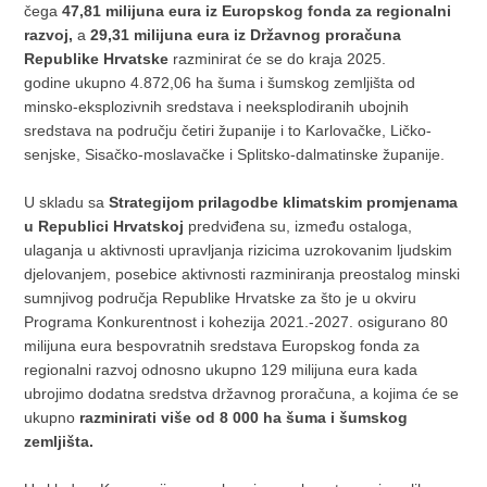
čega
47,81 milijuna eura iz Europskog fonda za regionalni
razvoj,
a
29,31 milijuna eura iz Državnog proračuna
Republike Hrvatske
razminirat će se do kraja 2025.
godine ukupno 4.872,06 ha šuma i šumskog zemljišta od
minsko-eksplozivnih sredstava i neeksplodiranih ubojnih
sredstava na području četiri županije i to Karlovačke, Ličko-
senjske, Sisačko-moslavačke i Splitsko-dalmatinske županije.
U skladu sa
Strategijom prilagodbe klimatskim promjenama
u Republici Hrvatskoj
predviđena su, između ostaloga,
ulaganja u aktivnosti upravljanja rizicima uzrokovanim ljudskim
djelovanjem, posebice aktivnosti razminiranja preostalog minski
sumnjivog područja Republike Hrvatske za što je u okviru
Programa Konkurentnost i kohezija 2021.-2027. osigurano 80
milijuna eura bespovratnih sredstava Europskog fonda za
regionalni razvoj odnosno ukupno 129 milijuna eura kada
ubrojimo dodatna sredstva državnog proračuna, a kojima će se
ukupno
razminirati više od 8 000 ha šuma i šumskog
zemljišta.