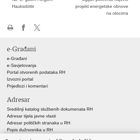
Hauksdóttir
projekt energetske obnove
na otocima
Ispiši
Podijeli
Podijeli
stranicu
na
na
e-Građani
Facebooku
X-
u
e-Građani
e-Savjetovanja
Portal otvorenih podataka RH
Izvozni portal
Prijedlozi i komentari
Adresar
Središnji katalog službenih dokumenata RH
Adresar tijela javne vlasti
Adresar političkih stranaka u RH
Popis dužnosnika u RH
Besplatni telefoni javne uprave