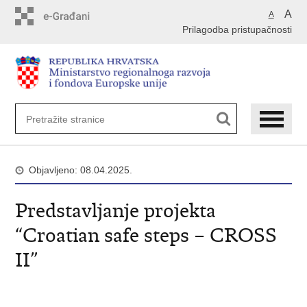
Preskoči
A
A
na
Prilagodba pristupačnosti
glavni
sadržaj
Objavljeno: 08.04.2025.
Predstavljanje projekta
“Croatian safe steps – CROSS
II”