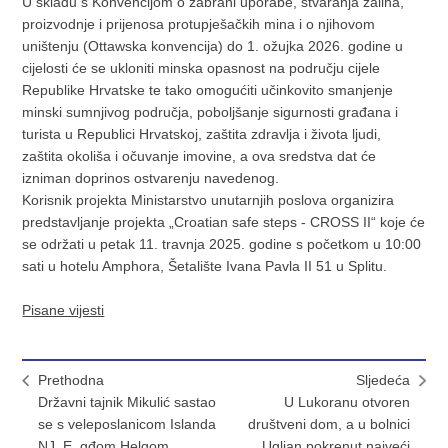
U skladu s Konvencijom o zabrani uporabe, stvaranja zaliha,
proizvodnje i prijenosa protupješačkih mina i o njihovom
uništenju (Ottawska konvencija) do 1. ožujka 2026. godine u
cijelosti će se ukloniti minska opasnost na području cijele
Republike Hrvatske te tako omogućiti učinkovito smanjenje
minski sumnjivog područja, poboljšanje sigurnosti građana i
turista u Republici Hrvatskoj, zaštita zdravlja i života ljudi,
zaštita okoliša i očuvanje imovine, a ova sredstva dat će
izniman doprinos ostvarenju navedenog.
Korisnik projekta Ministarstvo unutarnjih poslova organizira
predstavljanje projekta „Croatian safe steps - CROSS II“ koje će
se održati u petak 11. travnja 2025. godine s početkom u 10:00
sati u hotelu Amphora, Šetalište Ivana Pavla II 51 u Splitu.
Pisane vijesti
Prethodna
Sljedeća
Državni tajnik Mikulić sastao
U Lukoranu otvoren
se s veleposlanicom Islanda
društveni dom, a u bolnici
NJ. E. gđom Helgom
Ugljan pokrenut najveći