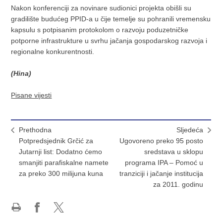
Nakon konferenciji za novinare sudionici projekta obišli su
gradilište budućeg PPID-a u čije temelje su pohranili vremensku
kapsulu s potpisanim protokolom o razvoju poduzetničke
potporne infrastrukture u svrhu jačanja gospodarskog razvoja i
regionalne konkurentnosti.
(Hina)
Pisane vijesti
Prethodna
Sljedeća
Potpredsjednik Grčić za
Ugovoreno preko 95 posto
Jutarnji list: Dodatno ćemo
sredstava u sklopu
smanjiti parafiskalne namete
programa IPA – Pomoć u
za preko 300 milijuna kuna
tranziciji i jačanje institucija
za 2011. godinu
Ispiši
Podijeli
Podijeli