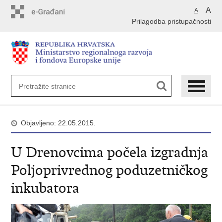
Preskoči
A
A
na
Prilagodba pristupačnosti
glavni
sadržaj
Objavljeno: 22.05.2015.
U Drenovcima počela izgradnja
Poljoprivrednog poduzetničkog
inkubatora