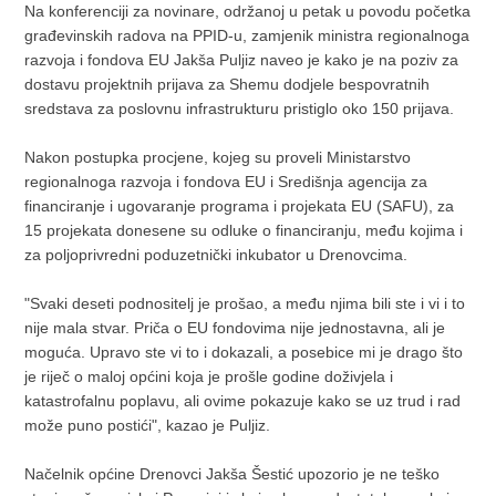
Na konferenciji za novinare, održanoj u petak u povodu početka
građevinskih radova na PPID-u, zamjenik ministra regionalnoga
razvoja i fondova EU Jakša Puljiz naveo je kako je na poziv za
dostavu projektnih prijava za Shemu dodjele bespovratnih
sredstava za poslovnu infrastrukturu pristiglo oko 150 prijava.
Nakon postupka procjene, kojeg su proveli Ministarstvo
regionalnoga razvoja i fondova EU i Središnja agencija za
financiranje i ugovaranje programa i projekata EU (SAFU), za
15 projekata donesene su odluke o financiranju, među kojima i
za poljoprivredni poduzetnički inkubator u Drenovcima.
"Svaki deseti podnositelj je prošao, a među njima bili ste i vi i to
nije mala stvar. Priča o EU fondovima nije jednostavna, ali je
moguća. Upravo ste vi to i dokazali, a posebice mi je drago što
je riječ o maloj općini koja je prošle godine doživjela i
katastrofalnu poplavu, ali ovime pokazuje kako se uz trud i rad
može puno postići", kazao je Puljiz.
Načelnik općine Drenovci Jakša Šestić upozorio je ne teško