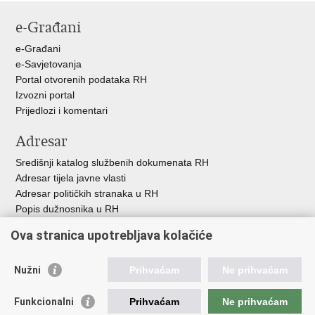
stranicu
na
na
e-Građani
Facebooku
X-
u
e-Građani
e-Savjetovanja
Portal otvorenih podataka RH
Izvozni portal
Prijedlozi i komentari
Adresar
Središnji katalog službenih dokumenata RH
Adresar tijela javne vlasti
Adresar političkih stranaka u RH
Popis dužnosnika u RH
Besplatni telefoni javne uprave
Ova stranica upotrebljava kolačiće
Pozivi za žurnu pomoć
Važne poveznice
Nužni
Prihvaćam
Ne prihvaćam
Vlada Republike H
rvatske
Funkcionalni
Prihvaćam
Ne prihvaćam
Strukturni i investicijski fondovi