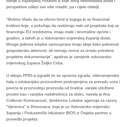
stanje u županjskoj Posavini iz koje zbog nedostataka posla i
perspektive odlazi sve više mladih, pa i cijele obitelji.
"Molimo Vladu da se oformi fond iz kojega bi se financirali
troškovi koje, u pokušaju da realiziraju neki od projekata koji se
financiraju EU sredstvima, imaju male i siromašne općine i
gradovi, a takvih je u Vukovarsko-srijemskoj županiji dosta.
Mnoge jedinice lokalne samouprave imaju ideje kako pokrenuti
gospodarsku aktivnost, ali nemaju novca za izradu potrebne
projektne dokumentacije", apelirao je zamjenik vukovarsko-
srijemskog župana Željko Cirba.
U sklopu PPID-a izgradit će se upravna zgrada, višenamjenska
hala s edukacijsko-proizvodnim postrojenjima za preradu voća i
povrća te proizvodnju proizvoda od brašna, vanjski izložbeni
prostor kao i vanjska nadstrešnica za stoku, navela je Ana
Cvitković-Komesarović, direktorice Lokalne agencije za razvoj
"Vjerevica" iz Drenovaca, koja je uz Vukovarsko-srijemsku
županiju i Poduzetnički inkubator BIOS iz Osijeka partner u
provedbi projekta.