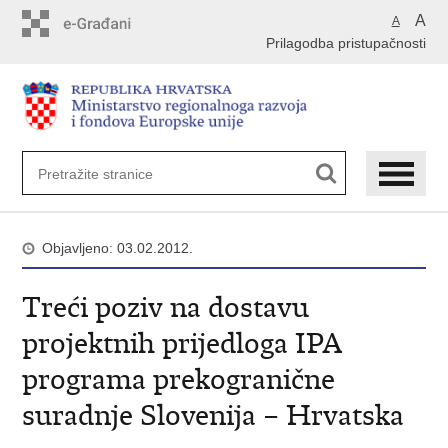
Preskoči
A
A
na
Prilagodba pristupačnosti
glavni
sadržaj
Objavljeno: 03.02.2012.
Treći poziv na dostavu
projektnih prijedloga IPA
programa prekogranične
suradnje Slovenija – Hrvatska