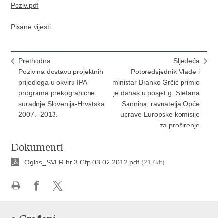
Poziv.pdf
Pisane vijesti
Prethodna
Sljedeća
Poziv na dostavu projektnih
Potpredsjednik Vlade i
prijedloga u okviru IPA
ministar Branko Grčić primio
programa prekogranične
je danas u posjet g. Stefana
suradnje Slovenija-Hrvatska
Sannina, ravnatelja Opće
2007.- 2013.
uprave Europske komisije
za proširenje
Dokumenti
Oglas_SVLR hr 3 Cfp 03 02 2012.pdf
(217kb)
Ispiši
Podijeli
Podijeli
stranicu
na
na
Facebooku
X-