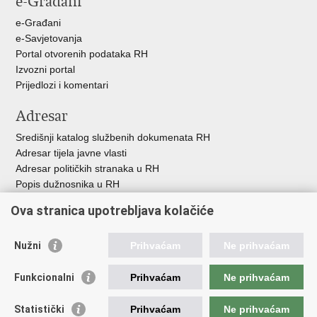
e-Građani
u
e-Građani
e-Savjetovanja
Portal otvorenih podataka RH
Izvozni portal
Prijedlozi i komentari
Adresar
Središnji katalog službenih dokumenata RH
Adresar tijela javne vlasti
Adresar političkih stranaka u RH
Popis dužnosnika u RH
Besplatni telefoni javne uprave
Ova stranica upotrebljava kolačiće
Pozivi za žurnu pomoć
Važne poveznice
Nužni
Prihvaćam
Ne prihvaćam
Vlada Republike H
rvatske
Funkcionalni
Prihvaćam
Ne prihvaćam
Strukturni i investicijski fondovi
Središnja agencija za financiranje i ugovaranje
Statistički
Prihvaćam
Ne prihvaćam
Predstavništvo Europske komisije u Hrvatskoj