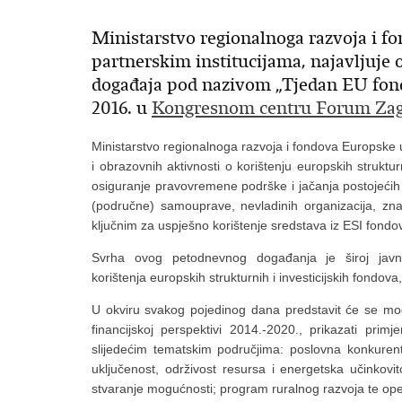
Ministarstvo regionalnoga razvoja i f
partnerskim institucijama, najavljuje
događaja pod nazivom „Tjedan EU fondov
2016. u
Kongresnom centru Forum Za
Ministarstvo regionalnoga razvoja i fondova Europske u
i obrazovnih aktivnosti o korištenju europskih struktur
osiguranje pravovremene podrške i jačanja postojećih 
(područne) samouprave, nevladinih organizacija, zna
ključnim za uspješno korištenje sredstava iz ESI fondo
Svrha ovog petodnevnog događanja je široj javnos
korištenja europskih strukturnih i investicijskih fondova
U okviru svakog pojedinog dana predstavit će se moguć
financijskoj perspektivi 2014.-2020., prikazati primj
slijedećim tematskim područjima: poslovna konkurent
uključenost, održivost resursa i energetska učinkovit
stvaranje mogućnosti; program ruralnog razvoja te ope