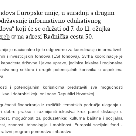
ondova Europske unije, u suradnji s drugim
 održavanje informativno-edukativnog
a“ koji će se održati od 7. do 11. ožujka
greb
na adresi Radnička cesta 50.
nije je nacionalno tijelo odgovorno za koordinaciju informativnih
nih i investicijskih fondova (ESI fondova). Svrha koordinacije je
kapaciteta državne i javne uprave, jedinica lokalne i regionalne
nstvenog sektora i drugih potencijalnih korisnika u aspektima
va.
ti i potencijalnim korisnicima predstaviti sve mogućnosti
, kao i dobrobiti koju oni nose Republici Hrvatskoj.
nosti financiranja iz različitih tematskih područja ulaganja u
eri dobre prakse i razmijeniti iskustva kroz panel diskusije u
nost, mogućnosti za poduzetnike; kulturna baština i socijalna
ost, znanost, tehnologija i mobilnost; Europski socijalni fond -
rativni program pomorstvo i ribarstvo.