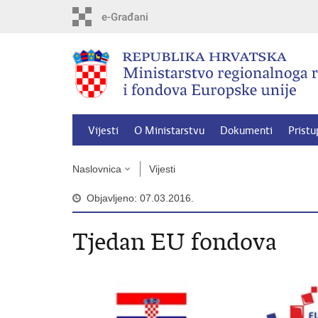
Preskoči
na
glavni
sadržaj
Vijesti
O Ministarstvu
Dokumenti
Pristu
Naslovnica
Vijesti
Objavljeno: 07.03.2016.
Tjedan EU fondova