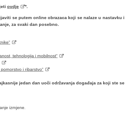
jeti
ovdje
*.
aviti se putem online obrazaca koji se nalaze u nastavku i
anje, za svaki dan posebno.
nike“
anost, tehnologija i mobilnost“
 pomorstvo i ribarstvo“
ajkasnije jedan dan uoči održavanja događaja za koji ste se
anje izmjene.