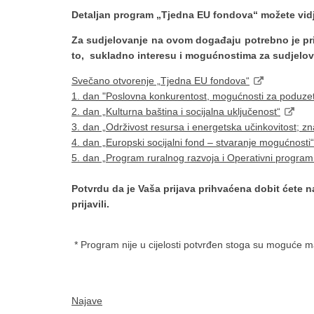
Detaljan program „Tjedna EU fondova“ možete vid
Za sudjelovanje na ovom događaju potrebno je prij
to, sukladno interesu i mogućnostima za sudjelov
Svečano otvorenje „Tjedna EU fondova“
1. dan "Poslovna konkurentost, mogućnosti za poduzet
2. dan „Kulturna baština i socijalna uključenost“
3. dan „Održivost resursa i energetska učinkovitost; zn
4. dan „Europski socijalni fond – stvaranje mogućnosti“
5. dan „Program ruralnog razvoja i Operativni program
Potvrdu da je Vaša prijava prihvaćena dobit ćete n
prijavili.
* Program nije u cijelosti potvrđen stoga su moguće m
Najave