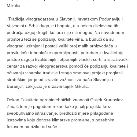
Mikulić.
„Tradicija vinogradarstva u Slavoniji, hrvatskom Podunavlju i
Vojvodini u Srbiji duga je i bogata, a u nekim dijelovima tih
područja uzgoj drugih kultura nije niti moguć. Na navedenom
prostoru teži se podizanju kvalitete vina, a budući da su
vinogradi usitnjeni i postoji veliki broj malih proizvođača u
pravilu loše tehnološke opremljenosti, potreban je kvalitetniji
pristup uzgoja kvalitetnijih i otpornijih vinskih sorti, a istraživački
centar za razvoj vinogradarstva pomoći će podizanju kvalitete i
očuvanju vinarske tradicije i stoga smo ovaj projekt proglasili
strateškim jer je od izrazite važnosti za našu Slavoniju i
Baranju“, zaključio je državni tajnik Mikulić.
Dekan Fakulteta agrobiotehničkih znanosti Osijek Krunoslav
Zmaić tom je prigodom rekao kako je cilj projekta kroz
sveobuhvatno istraživanje, predložiti mjere prilagođene
izazovima koje donose klimatske promjene, s posebnim
fokusom na rizike od suše.