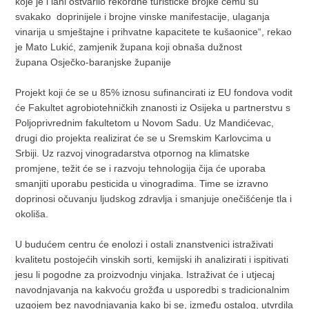
koje je i lani ostvarilo rekordne turističke brojke čemu su
svakako doprinijele i brojne vinske manifestacije, ulaganja
vinarija u smještajne i prihvatne kapacitete te kušaonice“, rekao
je Mato Lukić, zamjenik župana koji obnaša dužnost
župana Osječko-baranjske županije
Projekt koji će se u 85% iznosu sufinancirati iz EU fondova vodit
će Fakultet agrobiotehničkih znanosti iz Osijeka u partnerstvu s
Poljoprivrednim fakultetom u Novom Sadu. Uz Mandićevac,
drugi dio projekta realizirat će se u Sremskim Karlovcima u
Srbiji. Uz razvoj vinogradarstva otpornog na klimatske
promjene, težit će se i razvoju tehnologija čija će uporaba
smanjiti uporabu pesticida u vinogradima. Time se izravno
doprinosi očuvanju ljudskog zdravlja i smanjuje onečišćenje tla i
okoliša.
U budućem centru će enolozi i ostali znanstvenici istraživati
kvalitetu postojećih vinskih sorti, kemijski ih analizirati i ispitivati
jesu li pogodne za proizvodnju vinjaka. Istraživat će i utjecaj
navodnjavanja na kakvoću grožđa u usporedbi s tradicionalnim
uzgojem bez navodnjavanja kako bi se, između ostalog, utvrdila