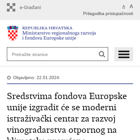
Preskoči
A
A
na
Prilagodba pristupačnosti
glavni
sadržaj
Objavljeno: 22.01.2024.
Sredstvima fondova Europske
unije izgradit će se moderni
istraživački centar za razvoj
vinogradarstva otpornog na