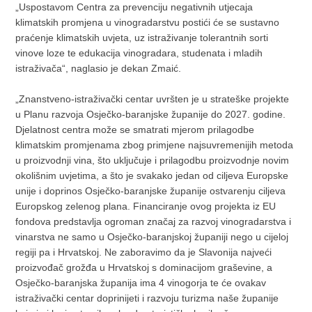
„Uspostavom Centra za prevenciju negativnih utjecaja
klimatskih promjena u vinogradarstvu postići će se sustavno
praćenje klimatskih uvjeta, uz istraživanje tolerantnih sorti
vinove loze te edukacija vinogradara, studenata i mladih
istraživača“, naglasio je dekan Zmaić.
„Znanstveno-istraživački centar uvršten je u strateške projekte
u Planu razvoja Osječko-baranjske županije do 2027. godine.
Djelatnost centra može se smatrati mjerom prilagodbe
klimatskim promjenama zbog primjene najsuvremenijih metoda
u proizvodnji vina, što uključuje i prilagodbu proizvodnje novim
okolišnim uvjetima, a što je svakako jedan od ciljeva Europske
unije i doprinos Osječko-baranjske županije ostvarenju ciljeva
Europskog zelenog plana. Financiranje ovog projekta iz EU
fondova predstavlja ogroman značaj za razvoj vinogradarstva i
vinarstva ne samo u Osječko-baranjskoj županiji nego u cijeloj
regiji pa i Hrvatskoj. Ne zaboravimo da je Slavonija najveći
proizvođač grožđa u Hrvatskoj s dominacijom graševine, a
Osječko-baranjska županija ima 4 vinogorja te će ovakav
istraživački centar doprinijeti i razvoju turizma naše županije