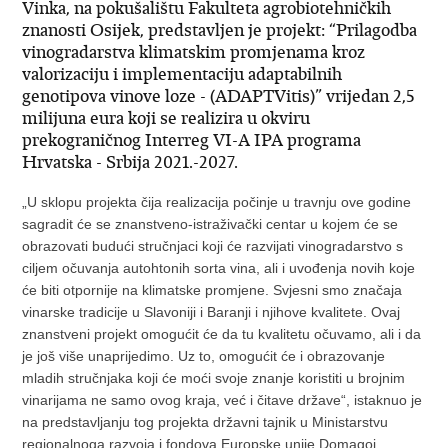
Vinka, na pokušalištu Fakulteta agrobiotehničkih
znanosti Osijek, predstavljen je projekt: “Prilagodba
vinogradarstva klimatskim promjenama kroz
valorizaciju i implementaciju adaptabilnih
genotipova vinove loze - (ADAPTVitis)” vrijedan 2,5
milijuna eura koji se realizira u okviru
prekograničnog Interreg VI-A IPA programa
Hrvatska - Srbija 2021.-2027.
„U sklopu projekta čija realizacija počinje u travnju ove godine
sagradit će se znanstveno-istraživački centar u kojem će se
obrazovati budući stručnjaci koji će razvijati vinogradarstvo s
ciljem očuvanja autohtonih sorta vina, ali i uvođenja novih koje
će biti otpornije na klimatske promjene. Svjesni smo značaja
vinarske tradicije u Slavoniji i Baranji i njihove kvalitete. Ovaj
znanstveni projekt omogućit će da tu kvalitetu očuvamo, ali i da
je još više unaprijedimo. Uz to, omogućit će i obrazovanje
mladih stručnjaka koji će moći svoje znanje koristiti u brojnim
vinarijama ne samo ovog kraja, već i čitave države“, istaknuo je
na predstavljanju tog projekta državni tajnik u Ministarstvu
regionalnoga razvoja i fondova Europske unije Domagoj