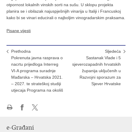
otpornost lokalnih vinskih sorti na sušu. U sklopu projekta
planira se i obilazak najuspješnijih vinarija u Italiji i Francuskoj
kako bi se vinari educirali o najboljim vinogradarskim praksama.
Pisane vijesti
Prethodna
Sljedeća
Pokrenuta javna rasprava o
Sastanak Vlade i 5
nacrtu prijedloga Interreg
sjeverozapadnih hrvatskih
VI-A programa suradnje
županija uključenih u
Mađarska – Hrvatska 2021.
Razvojni sporazum za
– 2027. te strateškoj studiji
Sjever Hrvatske
utjecaja Programa na okoliš
Ispiši
Podijeli
Podijeli
stranicu
na
na
e-Građani
Facebooku
X-