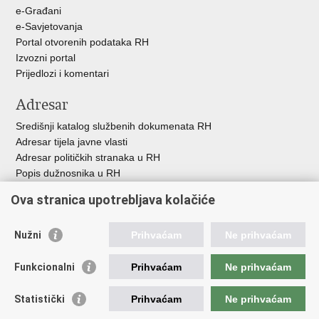
u
e-Građani
e-Savjetovanja
Portal otvorenih podataka RH
Izvozni portal
Prijedlozi i komentari
Adresar
Središnji katalog službenih dokumenata RH
Adresar tijela javne vlasti
Adresar političkih stranaka u RH
Popis dužnosnika u RH
Besplatni telefoni javne uprave
Ova stranica upotrebljava kolačiće
Pozivi za žurnu pomoć
Važne poveznice
Nužni
Prihvaćam
Ne prihvaćam
Vlada Republike H
rvatske
Funkcionalni
Prihvaćam
Ne prihvaćam
Strukturni i investicijski fondovi
Središnja agencija za financiranje i ugovaranje
Statistički
Prihvaćam
Ne prihvaćam
Predstavništvo Europske komisije u Hrvatskoj