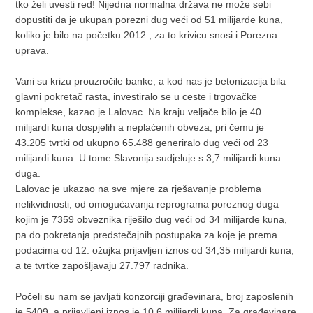
tko želi uvesti red! Nijedna normalna država ne može sebi
dopustiti da je ukupan porezni dug veći od 51 milijarde kuna,
koliko je bilo na početku 2012., za to krivicu snosi i Porezna
uprava.
Vani su krizu prouzročile banke, a kod nas je betonizacija bila
glavni pokretač rasta, investiralo se u ceste i trgovačke
komplekse, kazao je Lalovac. Na kraju veljače bilo je 40
milijardi kuna dospjelih a neplaćenih obveza, pri čemu je
43.205 tvrtki od ukupno 65.488 generiralo dug veći od 23
milijardi kuna. U tome Slavonija sudjeluje s 3,7 milijardi kuna
duga.
Lalovac je ukazao na sve mjere za rješavanje problema
nelikvidnosti, od omogućavanja reprograma poreznog duga
kojim je 7359 obveznika riješilo dug veći od 34 milijarde kuna,
pa do pokretanja predstečajnih postupaka za koje je prema
podacima od 12. ožujka prijavljen iznos od 34,35 milijardi kuna,
a te tvrtke zapošljavaju 27.797 radnika.
Počeli su nam se javljati konzorciji građevinara, broj zaposlenih
je 5409, a prijavljeni iznos je 10,6 milijardi kuna. Za građevinare