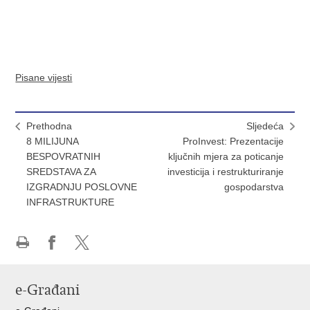
Pisane vijesti
Prethodna
Sljedeća
8 MILIJUNA
ProInvest: Prezentacije
BESPOVRATNIH
ključnih mjera za poticanje
SREDSTAVA ZA
investicija i restrukturiranje
IZGRADNJU POSLOVNE
gospodarstva
INFRASTRUKTURE
Ispiši
Podijeli
Podijeli
stranicu
na
na
e-Građani
Facebooku
X-
u