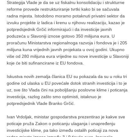
Strategija Vlade je da se uz fiskalnu konsolidaciju i strukturne
reforme provede restrukturiranje tvrtki kako bi se sačuvala
radna mjesta. Istodobno moramo potaknuti privatni sektor da
izvuku projekte iz ladica i krenu u njihovu realizaciju, kazao je
potpredsjednik Grčić informirajući i da investicije javnih
poduzeća u Slavoniji iznose gotovo 350 milijuna eura. U
proračunu Ministarstva regionalnoga razvoja i fondova je i 205
milijuna kuna vrijednih javnih projekata u ovoj godini. Ukupno
više od 280 milijuna eura vrijedne su nove investicije u Slavoniji
koje će biti sufinancirane iz EU fondova.
Iskustva novih zemalja članica EU su pokazala da su u roku tri
godine od ulaska u EU povećale dotok stranih investicija i to je
uz, sve što Vlada čini na poboljšanju poslovne klime i poticanja
investicija, razlog zašto smo optimisti, istaknuo je
potpredsjednik Vlade Branko Grčić.
Ivan Vrdoljak, ministar gospodarstva prezentirao je kakve sve
poticaje pruža Zakon o poticanju ulaganja i unapređenju
investicijske klime, pa tako između ostalih poticaji za nova
radna mjesta iznose između 3 i 9 tisuća eura. Inovacije,