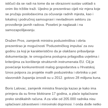
ističući da se radi na tome da se obrazovni sustav uskladi s
onim što tržište traži. Ujedno je prezentirao cijeli niz mjera koje
se pružaju poslodavcima za očuvanje radnih mjesta, kao i
lokalnoj i područnoj samoupravi i nevladinom sektoru za
provođenje javnih radova. Posebni je naglasak i na
samozapošljavanju.
Dražen Pros, zamjenik ministra poduzetništva i obrta
prezentirao je mogućnosti 'Poduzetničkog impulsa' za ovu
godinu za koji je karakteristično da je olakšano pribavljanje
dokumentacije, te omogućena postupna prilagodba uvjetima i
kriterijima za korištenje strukturnih instrumenata EU. Cilj je
povećanje konkurentnosti malog gospodarstva u Hrvatskoj.
Iznos potpora za projekte malih poduzetnika i obrtnika u pet
slavonskih županija iznosili su u 2012. gotovo 28 milijuna kuna.
Boris Lalovac, zamjenik ministra financija kazao je kako ima
primjera da su firme blokirane 17 godina, a plaće isplaćivane
preko sindikalnih računa. A za više od 205.000 radnika nisu
uplaćivani zdravstveni i mirovinski doprinosi. I onda dođe netko