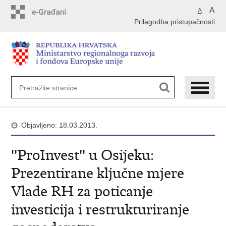
Preskoči
A
A
na
Prilagodba pristupačnosti
glavni
sadržaj
Objavljeno: 18.03.2013.
''ProInvest'' u Osijeku:
Prezentirane ključne mjere
Vlade RH za poticanje
investicija i restrukturiranje