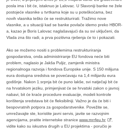
posla ima i bit će, istaknuo je Lalovac. U Slavoniji banke ne žele
postojeće vlasnike u tvrtkama koje su u poteškoćama, bez
novih vlasnika teško će se restrukturirati. Tražimo nove
vlasnike, a u situaciji kad se banke povlače idemo preko HBOR-
a, kazao je Boris Lalovac naglašavajući da su svi uključeni, da
Vlada zna što radi, a prva pozitivna rješenja će to i pokazati.
Ako se možemo nositi s problemima restrukturiranja
gospodarstva, onda administriranje EU fondova neće biti
problem, naglasio je Jakša Puljiz, zamjenik ministra
regionalnoga razvoja i fondova Europske unije. S 150 milijuna
eura dostupna sredstva se povećavaju na 1,4 milijardu eura
godišnje. Nakon 1.srpnja bit će puno lakše, svi natječaji bit će
na hrvatskom jeziku, primjenjivat će se hrvatski zakon o javnoj
nabavi, bit će kraće procedure evaluacije, modeli kontrole
korištenja sredstava bit će fleksibilniji. Važno je da će biti i
bespovratnih potpora za gospodarstvenike. Povežite se,
umrežavajte ste, koristite javni servis, javite se razvojnim
agencijama, pratite internetske stranice
www.mrrfeu.hr
,
vidite kako su iskustva drugih u EU projektima - poručio je