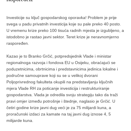
Investicije su ključ gospodarskog oporavka! Problem je prije
svega u padu privatnih investicija koje su pale preko 40 posto.
U vremenu krize preko 100 tisuća radnih mjesta je izgubljeno, a
istodobno je rastao javni sektor. Teret krize je neravnomjerno
raspoređen.
Kazao je to Branko Grčić, potpredsjednik Vlade i ministar
regionalnoga razvoja i fondova EU u Osijeku, obraćajući se
poduzetnicima, obrtnicima i predstavnicima jedinica lokalne i
područne samouprave koji su se u velikoj dvorani
Poljoprivrednog fakulteta okupili na predstavljanju ključnih
mjera Vlade RH za poticanje investicija i restrukturiranje
gospodarstva. Vlada je odredila svoju strategiju tako da traži
pravi omjer između potrošnje i štednje, naglasio je Grčić. U
četiri godine krize javni dug veći je za 75 milijardi kuna, a
proračunski izdaci za kamate na taj javni dug iznose 4, 5
milijarde kuna.