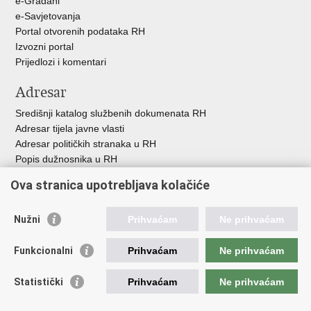
e-Građani
e-Savjetovanja
Portal otvorenih podataka RH
Izvozni portal
Prijedlozi i komentari
Adresar
Središnji katalog službenih dokumenata RH
Adresar tijela javne vlasti
Adresar političkih stranaka u RH
Popis dužnosnika u RH
Besplatni telefoni javne uprave
Ova stranica upotrebljava kolačiće
Pozivi za žurnu pomoć
Važne poveznice
Nužni
Prihvaćam
Ne prihvaćam
Vlada Republike H
rvatske
Funkcionalni
Prihvaćam
Ne prihvaćam
Strukturni i investicijski fondovi
Središnja agencija za financiranje i ugovaranje
Statistički
Prihvaćam
Ne prihvaćam
Predstavništvo Europske komisije u Hrvatskoj
Europska komisija