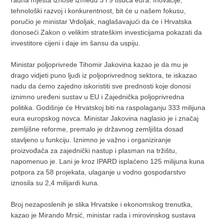
tehnološki razvoj i konkurentnost, bit će u našem fokusu,
poručio je ministar Vrdoljak, naglašavajući da će i Hrvatska
donoseći Zakon o velikim strateškim investicijama pokazati da
investitore cijeni i daje im šansu da uspiju.
Ministar poljoprivrede Tihomir Jakovina kazao je da mu je
drago vidjeti puno ljudi iz poljoprivrednog sektora, te iskazao
nadu da ćemo zajedno iskoristiti sve prednosti koje donosi
iznimno uređeni sustav u EU i Zajednička poljoprivredna
politika. Godišnje će Hrvatskoj biti na raspolaganju 333 milijuna
eura europskog novca. Ministar Jakovina naglasio je i značaj
zemljišne reforme, premalo je državnog zemljišta dosad
stavljeno u funkciju. Iznimno je važno i organiziranje
proizvođača za zajednički nastup i plasman na tržištu,
napomenuo je. Lani je kroz IPARD isplaćeno 125 milijuna kuna
potpora za 58 projekata, ulaganje u vodno gospodarstvo
iznosila su 2,4 milijardi kuna.
Broj nezaposlenih je slika Hrvatske i ekonomskog trenutka,
kazao je Mirando Mrsić, ministar rada i mirovinskog sustava