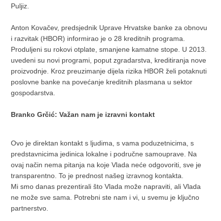
Puljiz.
Anton Kovačev, predsjednik Uprave Hrvatske banke za obnovu
i razvitak (HBOR) informirao je o 28 kreditnih programa.
Produljeni su rokovi otplate, smanjene kamatne stope. U 2013.
uvedeni su novi programi, poput zgradarstva, kreditiranja nove
proizvodnje. Kroz preuzimanje dijela rizika HBOR želi potaknuti
poslovne banke na povećanje kreditnih plasmana u sektor
gospodarstva.
Branko Grčić: Važan nam je izravni kontakt
Ovo je direktan kontakt s ljudima, s vama poduzetnicima, s
predstavnicima jedinica lokalne i područne samouprave. Na
ovaj način nema pitanja na koje Vlada neće odgovoriti, sve je
transparentno. To je prednost našeg izravnog kontakta.
Mi smo danas prezentirali što Vlada može napraviti, ali Vlada
ne može sve sama. Potrebni ste nam i vi, u svemu je ključno
partnerstvo.