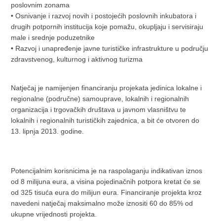
poslovnim zonama
• Osnivanje i razvoj novih i postojećih poslovnih inkubatora i
drugih potpornih institucija koje pomažu, okupljaju i servisiraju
male i srednje poduzetnike
• Razvoj i unapređenje javne turističke infrastrukture u području
zdravstvenog, kulturnog i aktivnog turizma
Natječaj je namijenjen financiranju projekata jedinica lokalne i
regionalne (područne) samouprave, lokalnih i regionalnih
organizacija i trgovačkih društava u javnom vlasništvu te
lokalnih i regionalnih turističkih zajednica, a bit će otvoren do
13. lipnja 2013. godine.
Potencijalnim korisnicima je na raspolaganju indikativan iznos
od 8 milijuna eura, a visina pojedinačnih potpora kretat će se
od 325 tisuća eura do milijun eura. Financiranje projekta kroz
navedeni natječaj maksimalno može iznositi 60 do 85% od
ukupne vrijednosti projekta.