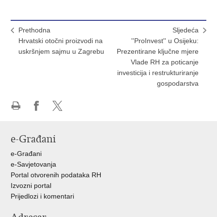
Prethodna
Sljedeća
Hrvatski otočni proizvodi na
''ProInvest'' u Osijeku:
uskršnjem sajmu u Zagrebu
Prezentirane ključne mjere
Vlade RH za poticanje
investicija i restrukturiranje
gospodarstva
Ispiši
Podijeli
Podijeli
stranicu
na
na
e-Građani
Facebooku
X-
u
e-Građani
e-Savjetovanja
Portal otvorenih podataka RH
Izvozni portal
Prijedlozi i komentari