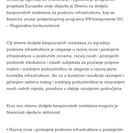
projekata Europske unije objavila je Shemu za dodjelu
bespovratnih sredstava za poslovnu infrastrukturu, koji se
financira unutar pretpristupnog programa IPA komponente IIIC
– Regionalna konkurentnost.
Cilj sheme dodjele bespovratnih sredstava za izgradnju
poslovne infrastrukture je ulaganje u razvoj nove i postojeće
infrastrukture u poslovnim zonama, razvoj novih i postojećih
poslovnih inkubatora i ostalih subjekata za pružanje potpore
malom i srednjem poduzetništvu te ulaganje u razvoj javne
turističke infrastrukture, što će u konačnici rezultirati razvojem i
jačanjem sektora malog i srednjeg poduzetništva te stvaranjem
novih radnih mjesta, posebice u slabije razvijenim područjima.
Kroz ovu shemu dodjele bespovratnih sredstava moguće je
financirati sljedeće aktivnosti:
• Razvoj nove i postojeće poslovne infrastrukture u postojećim