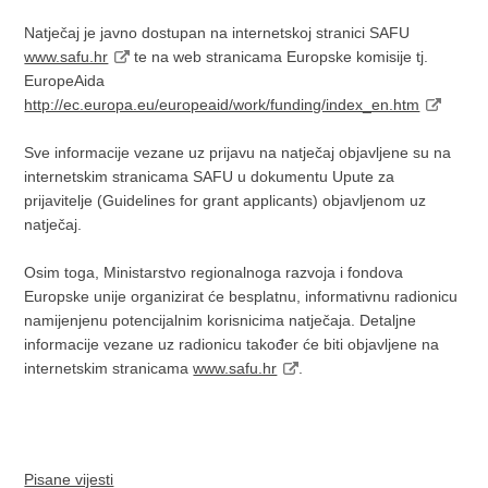
Natječaj je javno dostupan na internetskoj stranici SAFU
www.safu.hr
te na web stranicama Europske komisije tj.
EuropeAida
http://ec.europa.eu/europeaid/work/funding/index_en.htm
Sve informacije vezane uz prijavu na natječaj objavljene su na
internetskim stranicama SAFU u dokumentu Upute za
prijavitelje (Guidelines for grant applicants) objavljenom uz
natječaj.
Osim toga, Ministarstvo regionalnoga razvoja i fondova
Europske unije organizirat će besplatnu, informativnu radionicu
namijenjenu potencijalnim korisnicima natječaja. Detaljne
informacije vezane uz radionicu također će biti objavljene na
internetskim stranicama
www.safu.hr
.
Pisane vijesti