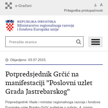
Preskoči
A
A
na
Prilagodba pristupačnosti
glavni
sadržaj
Objavljeno: 03.07.2015.
Potpredsjednik Grčić na
manifestaciji "Poslovni uzlet
Grada Jastrebarskog"
Potpredsjednik Vlade i ministar regionalnoga razvoja i fondova
Europske unije Branko Grčić sudjeluje u subotu, 4. srpnja