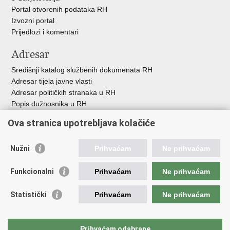
Portal otvorenih podataka RH
Izvozni portal
Prijedlozi i komentari
Adresar
Središnji katalog službenih dokumenata RH
Adresar tijela javne vlasti
Adresar političkih stranaka u RH
Popis dužnosnika u RH
Besplatni telefoni javne uprave
Ova stranica upotrebljava kolačiće
Pozivi za žurnu pomoć
Važne poveznice
Nužni
Prihvaćam
Ne prihvaćam
Vlada Republike H
rvatske
Funkcionalni
Prihvaćam
Ne prihvaćam
Strukturni i investicijski fondovi
Središnja agencija za financiranje i ugovaranje
Statistički
Prihvaćam
Ne prihvaćam
Predstavništvo Europske komisije u Hrvatskoj
Europska komisija
Europski parlament
Prihvaćam odabrane