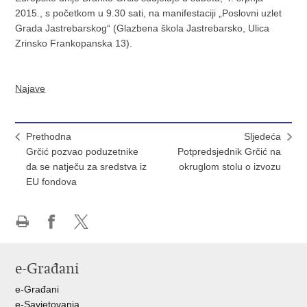
2015., s početkom u 9.30 sati, na manifestaciji „Poslovni uzlet
Grada Jastrebarskog“ (Glazbena škola Jastrebarsko, Ulica
Zrinsko Frankopanska 13).
Najave
Prethodna
Sljedeća
Grčić pozvao poduzetnike
Potpredsjednik Grčić na
da se natječu za sredstva iz
okruglom stolu o izvozu
EU fondova
Ispiši
Podijeli
Podijeli
stranicu
na
na
e-Građani
Facebooku
X-
u
e-Građani
e-Savjetovanja