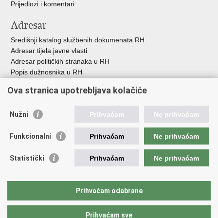
Prijedlozi i komentari
Adresar
Središnji katalog službenih dokumenata RH
Adresar tijela javne vlasti
Adresar političkih stranaka u RH
Popis dužnosnika u RH
Besplatni telefoni javne uprave
Ova stranica upotrebljava kolačiće
Pozivi za žurnu pomoć
Važne poveznice
Nužni
Prihvaćam
Ne prihvaćam
Vlada Republike H
rvatske
Funkcionalni
Prihvaćam
Ne prihvaćam
Strukturni i investicijski fondovi
Središnja agencija za financiranje i ugovaranje
Statistički
Prihvaćam
Ne prihvaćam
Predstavništvo Europske komisije u Hrvatskoj
Europska komisija
Europski parlament
Prihvaćam odabrane
Prihvaćam sve