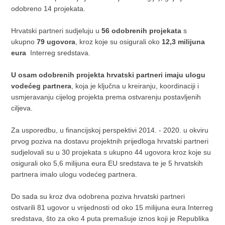
odobreno 14 projekata.
Hrvatski partneri sudjeluju u
56 odobrenih projekata
s
ukupno
79 ugovora
, kroz koje su osigurali oko
12,3 milijuna
eura
Interreg sredstava.
U osam odobrenih projekta hrvatski partneri imaju ulogu
vodećeg partnera
, koja je ključna u kreiranju, koordinaciji i
usmjeravanju cijelog projekta prema ostvarenju postavljenih
ciljeva.
Za usporedbu, u financijskoj perspektivi 2014. - 2020. u okviru
prvog poziva na dostavu projektnih prijedloga hrvatski partneri
sudjelovali su u 30 projekata s ukupno 44 ugovora kroz koje su
osigurali oko 5,6 milijuna eura EU sredstava te je 5 hrvatskih
partnera imalo ulogu vodećeg partnera.
Do sada su kroz dva odobrena poziva hrvatski partneri
ostvarili 81 ugovor u vrijednosti od oko 15 milijuna eura Interreg
sredstava, što za oko 4 puta premašuje iznos koji je Republika