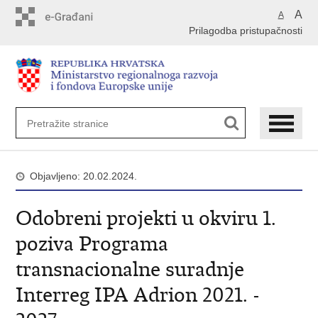
Preskoči
A
A
na
Prilagodba pristupačnosti
glavni
sadržaj
Objavljeno: 20.02.2024.
Odobreni projekti u okviru 1.
poziva Programa
transnacionalne suradnje
Interreg IPA Adrion 2021. -