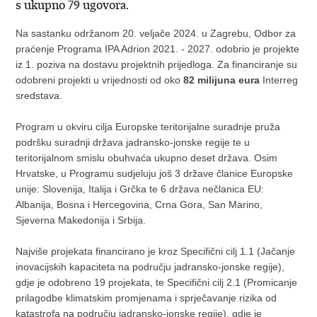
s ukupno 79 ugovora.
Na sastanku održanom 20. veljače 2024. u Zagrebu, Odbor za
praćenje Programa IPA Adrion 2021. - 2027. odobrio je projekte
iz 1. poziva na dostavu projektnih prijedloga. Za financiranje su
odobreni projekti u vrijednosti od oko
82 milijuna eura
Interreg
sredstava.
Program u okviru cilja Europske teritorijalne suradnje pruža
podršku suradnji država jadransko-jonske regije te u
teritorijalnom smislu obuhvaća ukupno deset država. Osim
Hrvatske, u Programu sudjeluju još 3 države članice Europske
unije: Slovenija, Italija i Grčka te 6 država nečlanica EU:
Albanija, Bosna i Hercegovina, Crna Gora, San Marino,
Sjeverna Makedonija i Srbija.
Najviše projekata financirano je kroz Specifični cilj 1.1 (Jačanje
inovacijskih kapaciteta na području jadransko-jonske regije),
gdje je odobreno 19 projekata, te Specifični cilj 2.1 (Promicanje
prilagodbe klimatskim promjenama i sprječavanje rizika od
katastrofa na području jadransko-jonske regije), gdje je