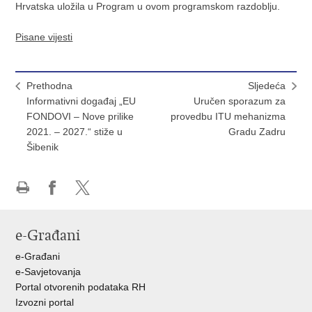
Hrvatska uložila u Program u ovom programskom razdoblju.
Pisane vijesti
Prethodna
Sljedeća
Informativni događaj „EU
Uručen sporazum za
FONDOVI – Nove prilike
provedbu ITU mehanizma
2021. – 2027.“ stiže u
Gradu Zadru
Šibenik
Ispiši
Podijeli
Podijeli
stranicu
na
na
e-Građani
Facebooku
X-
u
e-Građani
e-Savjetovanja
Portal otvorenih podataka RH
Izvozni portal