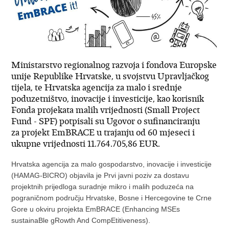
Ministarstvo regionalnog razvoja i fondova Europske
unije Republike Hrvatske, u svojstvu Upravljačkog
tijela, te Hrvatska agencija za malo i srednje
poduzetništvo, inovacije i investicije, kao korisnik
Fonda projekata malih vrijednosti (Small Project
Fund - SPF) potpisali su Ugovor o sufinanciranju
za projekt EmBRACE u trajanju od 60 mjeseci i
ukupne vrijednosti 11.764.705,86 EUR.
Hrvatska agencija za malo gospodarstvo, inovacije i investicije
(HAMAG-BICRO) objavila je Prvi javni poziv za dostavu
projektnih prijedloga suradnje mikro i malih poduzeća na
pograničnom području Hrvatske, Bosne i Hercegovine te Crne
Gore u okviru projekta EmBRACE (Enhancing MSEs
sustainaBle gRowth And CompEtitiveness).