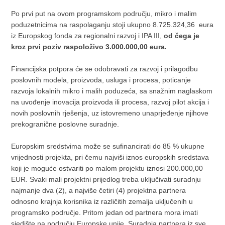
Po prvi put na ovom programskom području, mikro i malim
poduzetnicima na raspolaganju stoji ukupno 8.725.324,36 eura
iz Europskog fonda za regionalni razvoj i IPA III,
od čega je
kroz prvi poziv raspoloživo 3.000.000,00 eura.
Financijska potpora će se odobravati za razvoj i prilagodbu
poslovnih modela, proizvoda, usluga i procesa, poticanje
razvoja lokalnih mikro i malih poduzeća, sa snažnim naglaskom
na uvođenje inovacija proizvoda ili procesa, razvoj pilot akcija i
novih poslovnih rješenja, uz istovremeno unaprjeđenje njihove
prekogranične poslovne suradnje.
Europskim sredstvima može se sufinancirati do 85 % ukupne
vrijednosti projekta, pri čemu najviši iznos europskih sredstava
koji je moguće ostvariti po malom projektu iznosi 200.000,00
EUR. Svaki mali projektni prijedlog treba uključivati suradnju
najmanje dva (2), a najviše četiri (4) projektna partnera
odnosno krajnja korisnika iz različitih zemalja uključenih u
programsko područje. Pritom jedan od partnera mora imati
sjedište na području Europske unije. Suradnja partnera iz sve