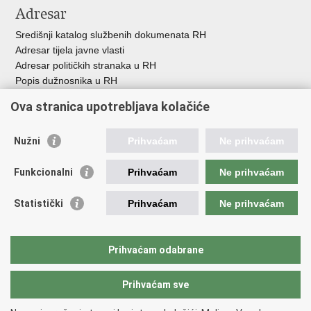
Adresar
Središnji katalog službenih dokumenata RH
Adresar tijela javne vlasti
Adresar političkih stranaka u RH
Popis dužnosnika u RH
Besplatni telefoni javne uprave
Ova stranica upotrebljava kolačiće
Pozivi za žurnu pomoć
Važne poveznice
Nužni
Prihvaćam
Ne prihvaćam
Vlada Republike H
rvatske
Funkcionalni
Prihvaćam
Ne prihvaćam
Strukturni i investicijski fondovi
Središnja agencija za financiranje i ugovaranje
Statistički
Prihvaćam
Ne prihvaćam
Predstavništvo Europske komisije u Hrvatskoj
Europska komisija
Europski parlament
Prihvaćam odabrane
Prihvaćam sve
Povratak na vrh