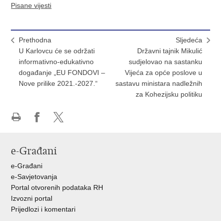
Pisane vijesti
Prethodna
Sljedeća
U Karlovcu će se održati
Državni tajnik Mikulić
informativno-edukativno
sudjelovao na sastanku
događanje „EU FONDOVI –
Vijeća za opće poslove u
Nove prilike 2021.-2027.“
sastavu ministara nadležnih
za Kohezijsku politiku
Ispiši
Podijeli
Podijeli
stranicu
na
na
e-Građani
Facebooku
X-
u
e-Građani
e-Savjetovanja
Portal otvorenih podataka RH
Izvozni portal
Prijedlozi i komentari