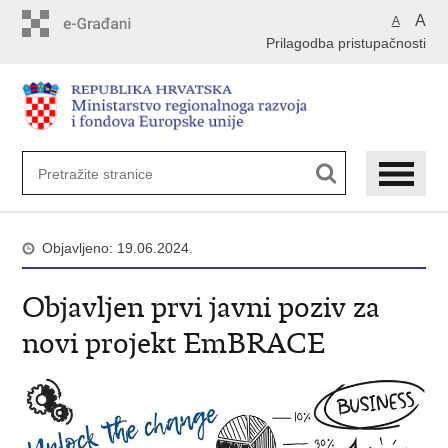
Preskoči
A
A
na
Prilagodba pristupačnosti
glavni
sadržaj
Objavljeno: 19.06.2024.
Objavljen prvi javni poziv za
novi projekt EmBRACE