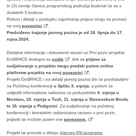
tri (3) zemlje članice programskog područja bodovat će se s
dodatnih 5 bodova.
Rokovi i detalji o postupku zaprimanja prijava mogu se pronaći
na ovoj
poveznici
.
Predviđeno trajanje javnog poziva je od 18. lipnja do 17.
rujna 2024.
Dodatne informacije i dokumenti vezani uz Prvi poziv projekta
EmBRACE dostupni su
ovdje
, dok se
prijave za
sudjelovanje u projektu mogu predati putem online
platforme projekta na ovoj
poveznici
.
Projekt EmBRACE i svi detalji javnog poziva biti će predstavljeni
na Početnoj konferenciji
u Splitu 3. srpnja
, a potom će
uslijediti informativne radionice za poduzetnike
4. srpnja u
Mostaru, 10. srpnja u Tuzli, 11. srpnja u Slavonskom Brodu
te 16. srpnja u Podgorici
. Za sudjelovanje na početnoj
konferenciji i tematskim radionicama vezano u prvi poziv,
prijaviti se možete putem ove
poveznice.
Projekt se provodi u sklopu
Interreg IPA programa